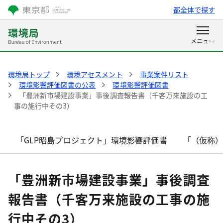
都全体で探す
環境局トップ
環境アセスメント
事業案件リスト
環境影響評価図書の公表
環境影響評価図書
「豊洲新市場建設事業」事後調査報告書（千客万来施設の工
事の施行中その3）
「GLP昭島プロジェクト」環境影響評価書
「（仮称
「豊洲新市場建設事業」事後調査
報告書（千客万来施設の工事の施
行中その3）