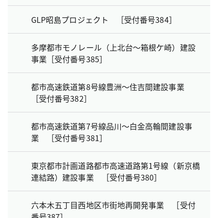
GLP昭島プロジェクト ［受付番号384］
多摩都市モノレール（上北台～箱根ケ崎）建設
事業［受付番号385］
都市高速鉄道第8号線豊洲～住吉間建設事業
［受付番号382］
都市高速鉄道第7号線品川～白金高輪間建設事
業 ［受付番号381］
東京都市計画道路都市高速道路第1号線（新京橋
連結路）建設事業 ［受付番号380］
六本木五丁目西地区市街地再開発事業 ［受付
番号387］