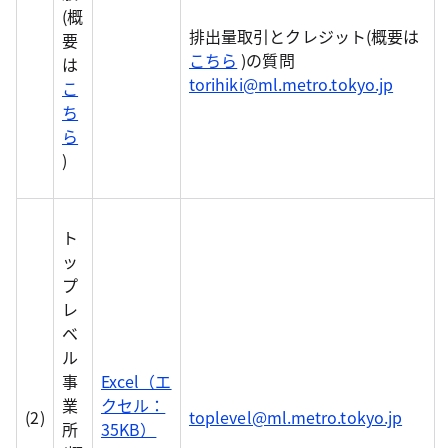
(概
排出量取引とクレジット(概要は
要
こちら
)の質問
は
torihiki@ml.metro.tokyo.jp
こ
ち
ら
)
ト
ッ
プ
レ
ベ
ル
事
Excel（エ
業
クセル：
(2)
toplevel@ml.metro.tokyo.jp
所
35KB）