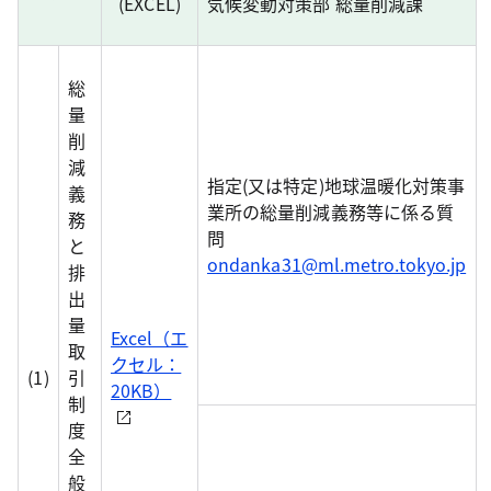
(EXCEL)
気候変動対策部 総量削減課
総
量
削
減
指定(又は特定)地球温暖化対策事
義
業所の総量削減義務等に係る質
務
問
と
ondanka31@ml.metro.tokyo.jp
排
出
量
Excel（エ
取
クセル：
(1)
引
20KB）
制
度
全
般