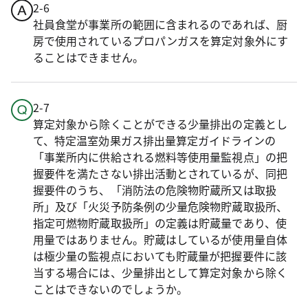
2-6
社員食堂が事業所の範囲に含まれるのであれば、厨
房で使用されているプロパンガスを算定対象外にす
ることはできません。
2-7
算定対象から除くことができる少量排出の定義とし
て、特定温室効果ガス排出量算定ガイドラインの
「事業所内に供給される燃料等使用量監視点」の把
握要件を満たさない排出活動とされているが、同把
握要件のうち、「消防法の危険物貯蔵所又は取扱
所」及び「火災予防条例の少量危険物貯蔵取扱所、
指定可燃物貯蔵取扱所」の定義は貯蔵量であり、使
用量ではありません。貯蔵はしているが使用量自体
は極少量の監視点においても貯蔵量が把握要件に該
当する場合には、少量排出として算定対象から除く
ことはできないのでしょうか。