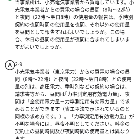
当事業所は、小売電気事業者から買電しています。小
売電気事業者からの買電の場合の昼間（8時～22時）
と夜間（22時～翌日8時）の使用量の報告は、季時別
契約の夜間時間の使用量を夜間、それ以外の使用量
を昼間として報告すればよいでしょうか。この場
合、休日の昼間の使用量が夜間に含まれてしまいま
すがよいでしょうか。
2-9
小売電気事業者（東京電力）からの買電の場合の昼
間（8時～22時）と夜間（22時～翌日8時）との使用
量の別は、高圧電力、季時別などの契約の場合は、
請求書等から、昼間は｢力率測定用有効電力量｣、夜
間は「全使用電力量－力率測定用有効電力量」で求
めることができます（省エネ法で示されているのと
同様の求め方です。）。「力率測定用有効電力量」が
不明な場合には、昼夜不明としてください。料金の
契約上の昼間時間及び夜間時間の使用量とは異なり
ます。