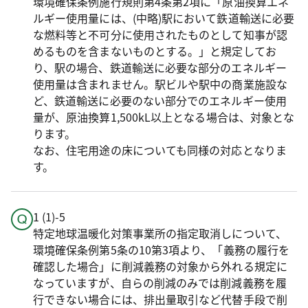
環境確保条例施行規則第4条第2項に「原油換算エネ
ルギー使用量には、(中略)駅において鉄道輸送に必要
な燃料等と不可分に使用されたものとして知事が認
めるものを含まないものとする。」と規定してお
り、駅の場合、鉄道輸送に必要な部分のエネルギー
使用量は含まれません。駅ビルや駅中の商業施設な
ど、鉄道輸送に必要のない部分でのエネルギー使用
量が、原油換算1,500kL以上となる場合は、対象とな
ります。
なお、住宅用途の床についても同様の対応となりま
す。
1 (1)-5
特定地球温暖化対策事業所の指定取消しについて、
環境確保条例第5条の10第3項より、「義務の履行を
確認した場合」に削減義務の対象から外れる規定に
なっていますが、自らの削減のみでは削減義務を履
行できない場合には、排出量取引など代替手段で削