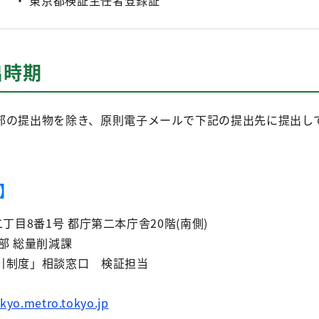
・ 東京都検証主任者登録証
出時期
部の提出物を除き、原則電子メールで下記の提出先に提出し
】
宿二丁目8番1号 都庁第二本庁舎20階(南側)
部 総量削減課
引制度」相談窓口 検証担当
yo.metro.tokyo.jp