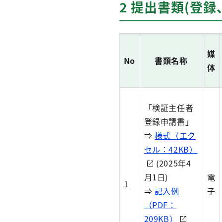
2 提出書類(登
媒
No
書類名称
体
「検証主任者
登録申請書」
⇒
様式（エク
セル：42KB）
(2025年4
月1日)
電
1
⇒
記入例
子
（PDF：
209KB）