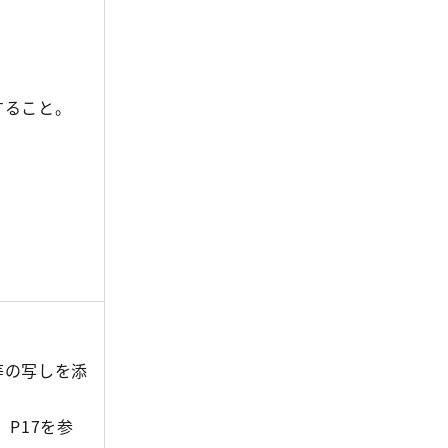
すること。
等の写しを添
P17を参