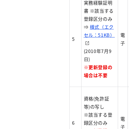
実務経験証明
書 ※該当する
登録区分のみ
⇒
様式（エク
セル：51KB）
電
5
子
(2010年7月9
日)
※更新登録の
場合は不要
資格(免許証
等)の写し
※該当する登
電
6
録区分のみ
子