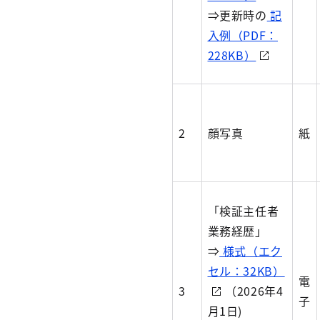
⇒更新時の
記
入例（PDF：
228KB）
2
顔写真
紙
「検証主任者
業務経歴」
⇒
様式（エク
セル：32KB）
電
3
（2026年4
子
月1日)