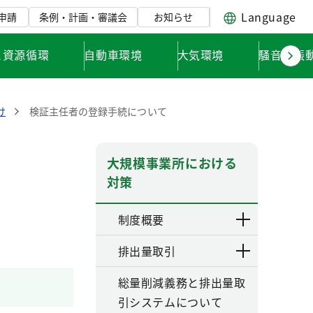
Language
申請
条例・計画・審議会
お知らせ
と資源循環
自動車環境
大気環境
騒音・振
け
検証主任者の登録手続について
大規模事業所における
対策
制度概要
排出量取引
総量削減義務と排出量取
引システムについて