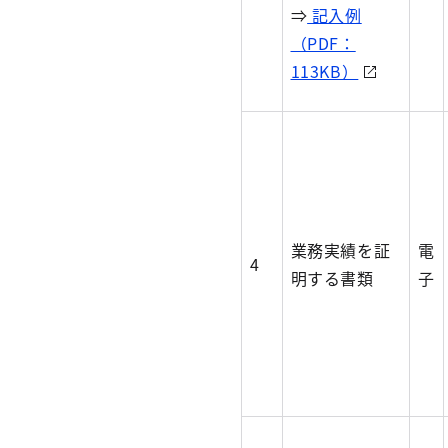
⇒
記入例
（PDF：
113KB）
業務実績を証
電
4
明する書類
子