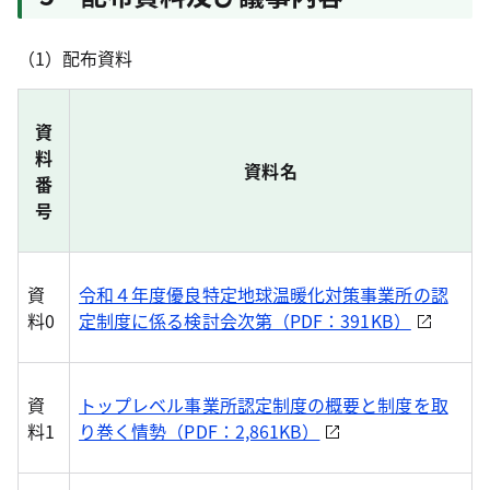
（1）配布資料
資
料
資料名
番
号
資
令和４年度優良特定地球温暖化対策事業所の認
料0
定制度に係る検討会次第（PDF：391KB）
資
トップレベル事業所認定制度の概要と制度を取
料1
り巻く情勢（PDF：2,861KB）