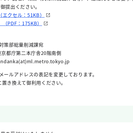
り御提出ください。
エクセル：51KB）
PDF：175KB）
対策部総量削減課宛
東京都庁第二本庁舎20階南側
ka(at)ml.metro.tokyo.jp
、メールアドレスの表記を変更しております。
に置き換えて御利用ください。