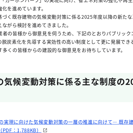
する「カーボンハーフ」の実現に向け、省エネ対策の強化や再
強化を進めています。
づく既存建物の気候変動対策に係る2025年度以降の新たな
えながら検討を進めてきました。
者の皆様から御意見を伺うため、下記のとおりパブリック
の脱炭素化を先導する実効性の高い制度として更に発展でき
す多くの皆様からの建設的な御意見をお待ちしています。
の気候変動対策に係る主な制度の20
」の実現に向けた気候変動対策の一層の推進に向けて― 既存
DF：1,788KB）