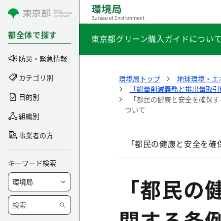
コンテンツにスキップ
都全体で探す
東京都グリーン購入ガイドについ
防災・緊急情報
カテゴリ別
環境局トップ
地球環境・エ
「総量削減義務と排出量取引
目的別
「都民の健康と安全を確保す
ついて
組織別
事業者の方
「都民の健康と安全を確
キーワード検索
「都民の
関する条