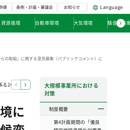
Language
申請
条例・計画・審議会
お知らせ
と資源循環
自動車環境
大気環境
騒音・振
からの取組」に関する意見募集（パブリックコメント）に
る2025年度からの取組」に関するパブリックコメントの
大規模事業所における
対策
境に
制度概要
第4計画期間の「優良
候変