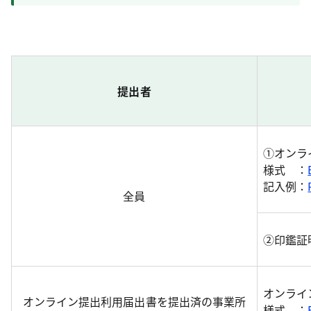
提出者
①オンラ
様式 ：
記入例：
全員
②印鑑証
オンライ
オンライン提出利用届出書を提出済の事業所
様式 ：