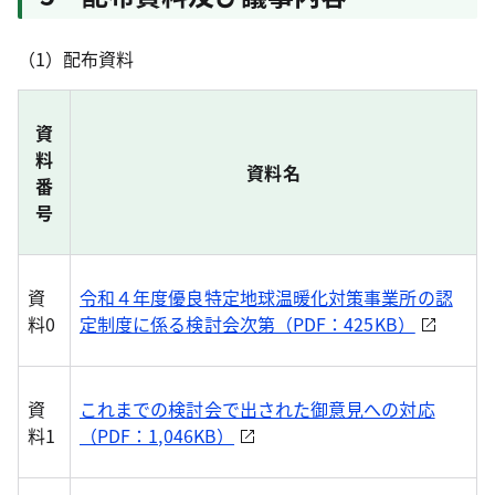
（1）配布資料
資
料
資料名
番
号
資
令和４年度優良特定地球温暖化対策事業所の認
料0
定制度に係る検討会次第（PDF：425KB）
資
これまでの検討会で出された御意見への対応
料1
（PDF：1,046KB）