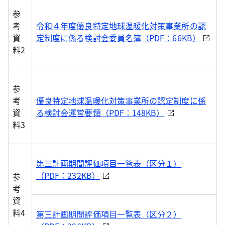
参
考
令和４年度優良特定地球温暖化対策事業所の認
資
定制度に係る検討会委員名簿（PDF：66KB）
料2
参
考
優良特定地球温暖化対策事業所の認定制度に係
資
る検討会運営要領（PDF：148KB）
料3
第三計画期間評価項目一覧表（区分１）
（PDF：232KB）
参
考
資
料4
第三計画期間評価項目一覧表（区分２）