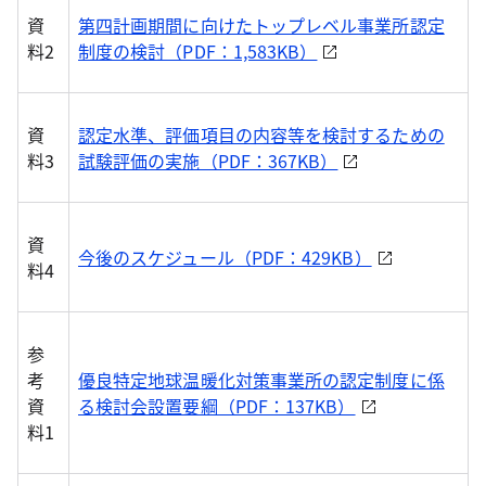
資
第四計画期間に向けたトップレベル事業所認定
料2
制度の検討（PDF：1,583KB）
資
認定水準、評価項目の内容等を検討するための
料3
試験評価の実施（PDF：367KB）
資
今後のスケジュール（PDF：429KB）
料4
参
考
優良特定地球温暖化対策事業所の認定制度に係
資
る検討会設置要綱（PDF：137KB）
料1