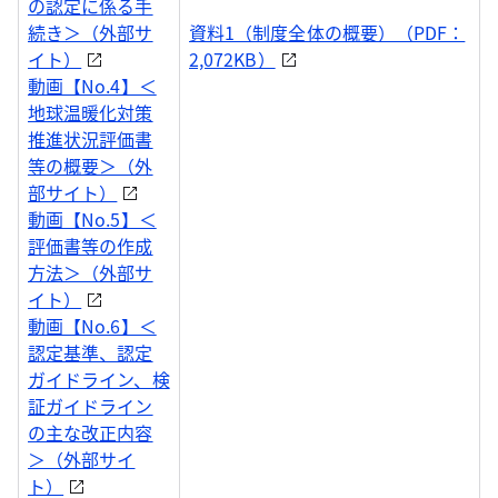
の認定に係る手
続き＞（外部サ
資料1（制度全体の概要）（PDF：
イト）
2,072KB）
動画【No.4】＜
地球温暖化対策
推進状況評価書
等の概要＞（外
部サイト）
動画【No.5】＜
評価書等の作成
方法＞（外部サ
イト）
動画【No.6】＜
認定基準、認定
ガイドライン、検
証ガイドライン
の主な改正内容
＞（外部サイ
ト）