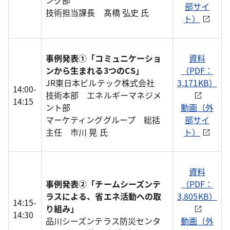
ング部
部サイ
技術担当課長 髙橋 弘史 氏
ト）
事例発表①「コミュニケーショ
資料
ンから生まれる3つのCS」
（PDF：
JR東日本ビルテック株式会社
3,171KB）
14:00-
技術本部 エネルギーマネジメ
14:15
ント部
動画（外
マーケティンググループ 総括
部サイ
主任 市川 晃 氏
ト）
資料
事例発表②「チームシーズンテ
（PDF：
ラスによる、省エネ活動への取
3,805KB）
14:15-
り組み」
14:30
品川シーズンテラス防災センタ
動画（外