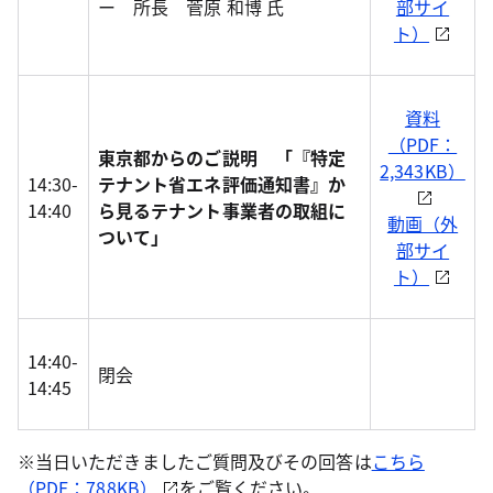
ー 所長 菅原 和博 氏
部サイ
ト）
資料
（PDF：
東京都からのご説明 「『特定
2,343KB）
14:30-
テナント省エネ評価通知書』か
14:40
ら見るテナント事業者の取組に
動画（外
ついて」
部サイ
ト）
14:40-
閉会
14:45
※当日いただきましたご質問及びその回答は
こちら
（PDF：788KB）
をご覧ください。