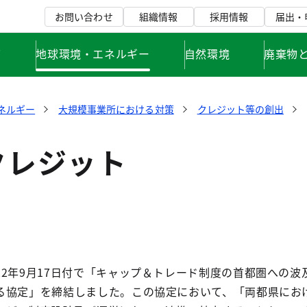
お問い合わせ
組織情報
採用情報
届出・
て
地球環境・エネルギー
自然環境
廃棄物
ネルギー
大規模事業所における対策
クレジット等の創出
クレジット
2年9月17日付で「キャップ＆トレード制度の首都圏への波
る協定」を締結しました。この協定において、「両都県にお