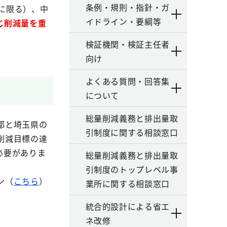
条例・規則・指針・ガ
に限る）、中
イドライン・要綱等
じ削減量を重
検証機関・検証主任者
向け
よくある質問・回答集
について
総量削減義務と排出量取
都と埼玉県の
引制度に関する相談窓口
削減目標の達
必要がありま
総量削減義務と排出量取
引制度のトップレベル事
ン（
こちら
）
業所に関する相談窓口
統合的設計による省エ
ネ改修