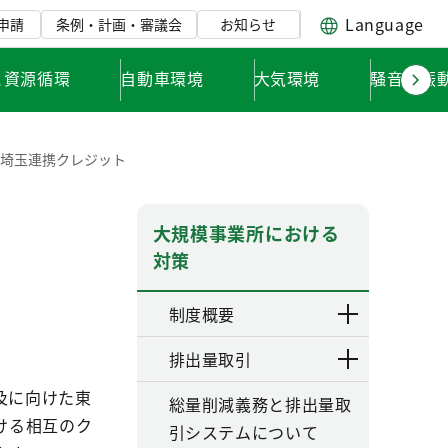
Language
申請
条例・計画・審議会
お知らせ
と資源循環
自動車環境
大気環境
騒音・振
埼玉連携クレジット
大規模事業所における
対策
制度概要
排出量取引
及に向けた東
総量削減義務と排出量取
ける相互のク
引システムについて