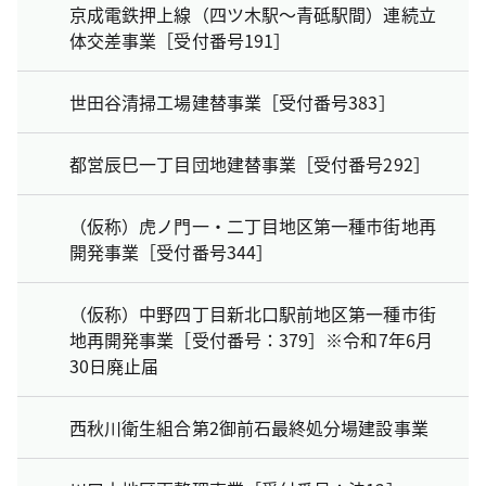
京成電鉄押上線（四ツ木駅～青砥駅間）連続立
体交差事業［受付番号191］
世田谷清掃工場建替事業［受付番号383］
都営辰巳一丁目団地建替事業［受付番号292］
（仮称）虎ノ門一・二丁目地区第一種市街地再
開発事業［受付番号344］
（仮称）中野四丁目新北口駅前地区第一種市街
地再開発事業［受付番号：379］※令和7年6月
30日廃止届
西秋川衛生組合第2御前石最終処分場建設事業