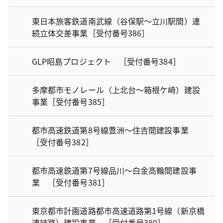
東日本旅客鉄道南武線（谷保駅～立川駅間）連
続立体交差事業［受付番号386］
GLP昭島プロジェクト ［受付番号384］
多摩都市モノレール（上北台～箱根ケ崎）建設
事業［受付番号385］
都市高速鉄道第8号線豊洲～住吉間建設事業
［受付番号382］
都市高速鉄道第7号線品川～白金高輪間建設事
業 ［受付番号381］
東京都市計画道路都市高速道路第1号線（新京橋
連結路）建設事業 ［受付番号380］