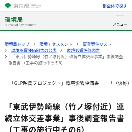
都全体で探す
環境局トップ
環境アセスメント
事業案件リスト
環境影響評価図書の公表
環境影響評価図書
「東武伊勢崎線（竹ノ塚付近）連続立体交差事業」事後調査
報告書 （工事の施行中その6）
「GLP昭島プロジェクト」環境影響評価書
「（仮称
「東武伊勢崎線（竹ノ塚付近）連
続立体交差事業」事後調査報告書
（工事の施行中その6）