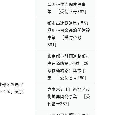
豊洲～住吉間建設事
業 ［受付番号382］
都市高速鉄道第7号線
品川～白金高輪間建設
事業 ［受付番号
381］
東京都市計画道路都市
高速道路第1号線（新
京橋連結路）建設事
業 ［受付番号380］
情報をお届け
六本木五丁目西地区市
つくる」東京
街地再開発事業 ［受
付番号387］