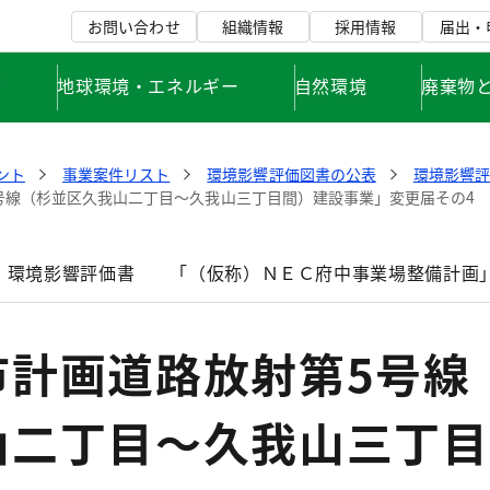
お問い合わせ
組織情報
採用情報
届出・
て
地球環境・エネルギー
自然環境
廃棄物
ント
事業案件リスト
環境影響評価図書の公表
環境影響
号線（杉並区久我山二丁目～久我山三丁目間）建設事業」変更届その4
」環境影響評価書
「（仮称）ＮＥＣ府中事業場整備計画
市計画道路放射第5号線
山二丁目～久我山三丁目