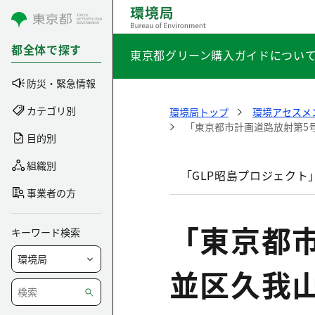
コンテンツにスキップ
都全体で探す
東京都グリーン購入ガイドについ
防災・緊急情報
カテゴリ別
環境局トップ
環境アセスメ
「東京都市計画道路放射第5
目的別
組織別
「GLP昭島プロジェクト
事業者の方
「東京都
キーワード検索
並区久我