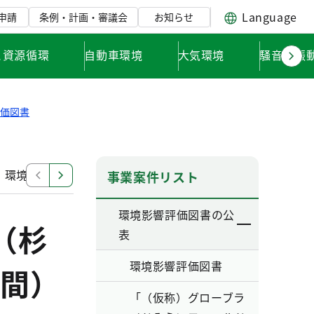
Language
申請
条例・計画・審議会
お知らせ
と資源循環
自動車環境
大気環境
騒音・振
評価図書
」環境影響評価調査計画書
「東日本旅客鉄道南武線（谷
事業案件リスト
環境影響評価図書の公
（杉
表
環境影響評価図書
間）
「（仮称）グローブラ