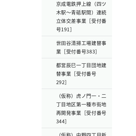
京成電鉄押上線（四ツ
木駅～青砥駅間）連続
立体交差事業［受付番
号191］
世田谷清掃工場建替事
業［受付番号383］
都営辰巳一丁目団地建
替事業［受付番号
292］
（仮称）虎ノ門一・二
丁目地区第一種市街地
再開発事業［受付番号
344］
（仮称）中野四丁目新