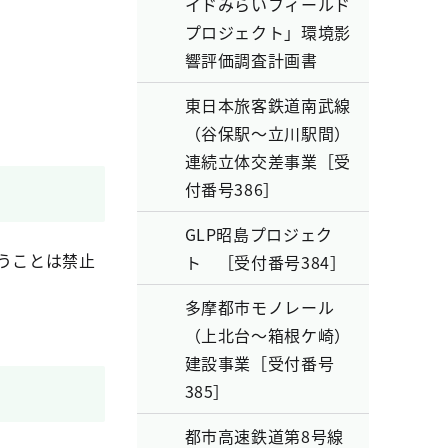
イドみらいフィールド
プロジェクト」環境影
響評価調査計画書
東日本旅客鉄道南武線
（谷保駅～立川駅間）
連続立体交差事業［受
付番号386］
GLP昭島プロジェク
うことは禁止
ト ［受付番号384］
多摩都市モノレール
（上北台～箱根ケ崎）
建設事業［受付番号
385］
都市高速鉄道第8号線