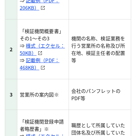
⇒
記載例（PDF：
206KB）
「検証機関概要書」
その1～その3
機関の名称、検証業務を
⇒
様式（エクセル：
行う営業所の名称及び所
2
50KB）
在地、検証主任者の配置
⇒
記載例（PDF：
等
468KB）
会社のパンフレットの
3
営業所の案内図※
PDF等
「検証機関登録申請
職歴として所属していた
者略歴書」※
団体名及び所属していた