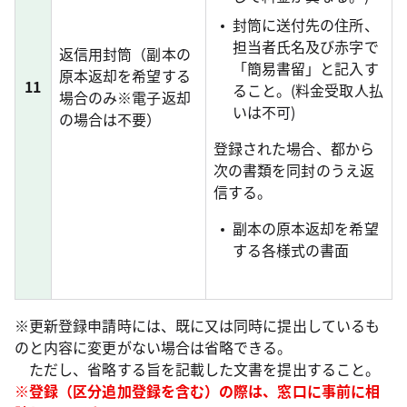
封筒に送付先の住所、
担当者氏名及び赤字で
返信用封筒（副本の
「簡易書留」と記入す
原本返却を希望する
11
ること。(料金受取人払
場合のみ※電子返却
いは不可)
の場合は不要）
登録された場合、都から
次の書類を同封のうえ返
信する。
副本の原本返却を希望
する各様式の書面
※更新登録申請時には、既に又は同時に提出しているも
のと内容に変更がない場合は省略できる。
ただし、省略する旨を記載した文書を提出すること。
※登録（区分追加登録を含む）の際は、窓口に事前に相