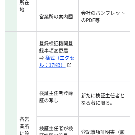
所在
地
会社のパンフレット
営業所の案内図
のPDF等
登録検証機関登
録事項変更届
⇒
様式（エクセ
ル：17KB）
検証主任者登録
新たに検証主任者と
証の写し
なる者に限る。
各営
業所
検証主任者が検
登記事項証明書（履
に設