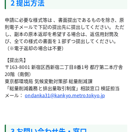
2 提出方法
申請に必要な様式等は 、書面提出であるものを除き、原
則電子メールで下記の提出先に提出してください。 ただ
し、副本の原本返却を希望する場合は、返信用封筒及
び、全ての様式の書面を１部ずつ提出してください。
（※電子返却の場合は不要）
【提出先】
〒163-8001 新宿区西新宿二丁目8番1号 都庁第二本庁舎
20階（南側）
東京都環境局 気候変動対策部 総量削減課
「総量削減義務と排出量取引制度」相談窓口 検証担当
メール：
ondanka31@kankyo.metro.tokyo.jp
3 お問い合わせ先・窓口