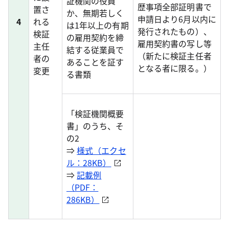
証機関の役員
歴事項全部証明書で
置さ
か、無期若しく
申請日より6月以内に
4
れる
は1年以上の有期
発行されたもの）、
検証
の雇用契約を締
雇用契約書の写し等
主任
結する従業員で
（新たに検証主任者
者の
あることを証す
となる者に限る。）
変更
る書類
「検証機関概要
書」のうち、そ
の2
⇒
様式（エクセ
ル：28KB）
⇒
記載例
（PDF：
286KB）