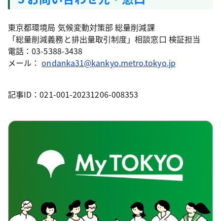
東京都環境局 気候変動対策部 総量削減課
「総量削減義務と排出量取引制度」相談窓口 検証担当
電話：03-5388-3438
メール：
ondanka31@kankyo.metro.tokyo.jp
記事ID：021-001-20231206-008353