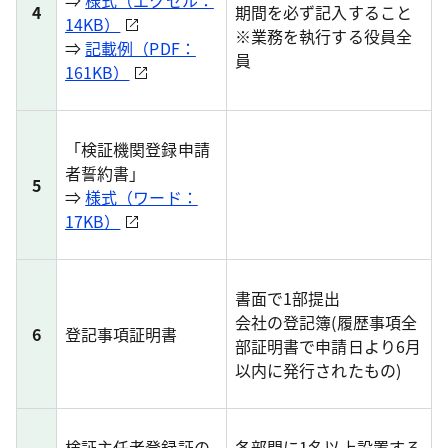
⇒
様式（エクセル：
4
期間を必ず記入すること
14KB）
※業務を執行する役員全
⇒
記載例（PDF：
員
161KB）
「検証機関登録申請
者誓約書」
5
⇒
様式（ワード：
17KB）
書面で1部提出
会社の登記簿(履歴事項全
6
登記事項証明書
部証明書で申請日より6月
以内に発行されたもの)
検証主任者登録証の
各部門に1名以上設置する