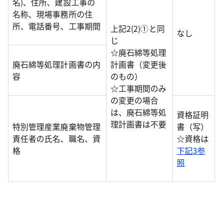
名)、住所、建設工事の
名称、現場事務所の住
所、電話番号、工事期間
上記2(2)①と同
なし
じ
☆廃石綿等処理
廃石綿等処理計画書の内
計画書（変更後
容
のもの）
☆工事期間のみ
の変更の場合
は、廃石綿等処
資格証明
理計画書は不要
特別管理産業廃棄物管理
書（写）
責任者の氏名、職名、資
☆資格は
格
下記3参
照