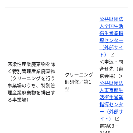
公益財団法
人全国生活
衛生営業指
導センター
（外部サイ
ト）
＜申込・問
感染性産業廃棄物を除
合せ先（東
く特別管理産業廃棄物
クリーニング
京会場）＞
（クリーニングを行う
師研修／第1
公益財団法
事業場のうち、特別管
型
人東京都生
理産業廃棄物を排出す
活衛生営業
る事業場）
指導センタ
ー（外部サ
イト）
電話03－
3445－