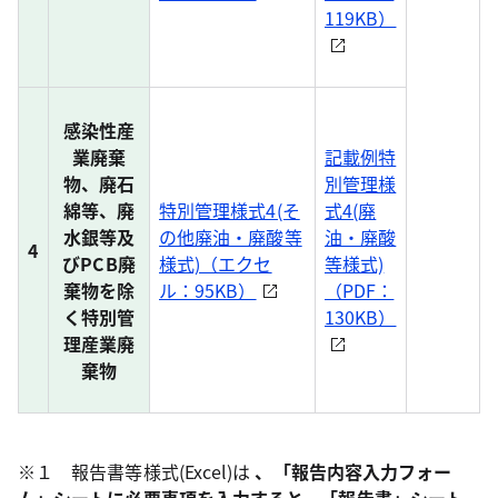
119KB）
感染性産
業廃棄
記載例特
物、廃石
別管理様
綿等、廃
特別管理様式4(そ
式4(廃
水銀等及
の他廃油・廃酸等
油・廃酸
4
びPCB廃
様式)（エクセ
等様式)
棄物を除
ル：95KB）
（PDF：
く特別管
130KB）
理産業廃
棄物
※１ 報告書等様式(Excel)は
、「報告内容入力フォー