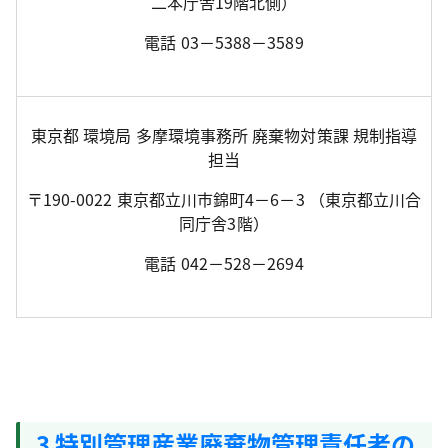
二本庁舎19階北側）
電話 03－5388－3589
東京都 環境局 多摩環境事務所 廃棄物対策課 規制指導
担当
〒190-0022 東京都立川市錦町4－6－3 （東京都立川合
同庁舎3階）
電話 042－528－2694
3 特別管理産業廃棄物管理責任者の