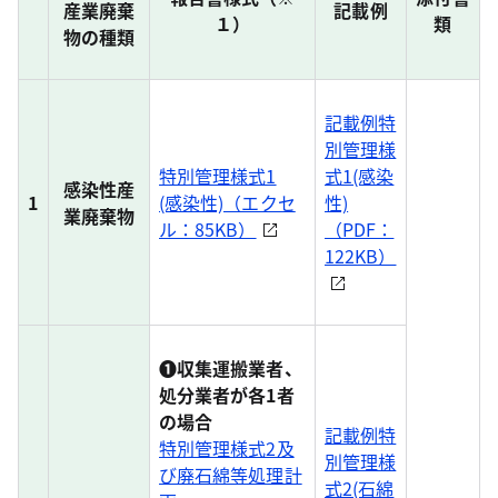
産業廃棄
記載例
１）
類
物の種類
記載例特
別管理様
特別管理様式1
式1(感染
感染性産
1
(感染性)（エクセ
性)
業廃棄物
ル：85KB）
（PDF：
122KB）
❶収集運搬業者、
処分業者が各1者
の場合
記載例特
特別管理様式2及
別管理様
び廃石綿等処理計
式2(石綿