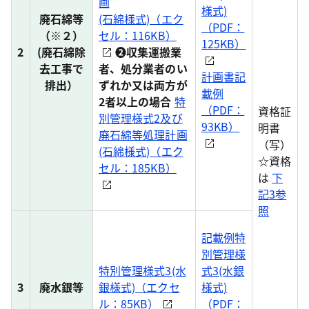
画
様式)
廃石綿等
(石綿様式)（エク
（PDF：
（※２）
セル：116KB）
125KB）
2
(廃石綿除
❷収集運搬業
去工事で
者、処分業者のい
計画書記
排出）
ずれか又は両方が
載例
2者以上の場合
特
（PDF：
資格証
別管理様式2及び
93KB）
明書
廃石綿等処理計画
（写）
(石綿様式)（エク
☆資格
セル：185KB）
は
下
記3参
照
記載例特
別管理様
特別管理様式3(水
式3(水銀
3
廃水銀等
銀様式)（エクセ
様式)
ル：85KB）
（PDF：