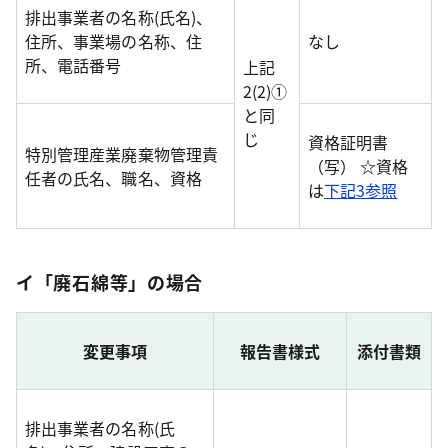
排出事業者の名称(氏名)、
住所、事業場の名称、住
なし
所、電話番号
上記
2(2)①
と同
じ
資格証明書
特別管理産業廃棄物管理責
（写） ☆資格
任者の氏名、職名、資格
は
下記3参照
イ「廃石綿等」の場合
変更事項
報告書様式
添付書類
排出事業者の名称(氏