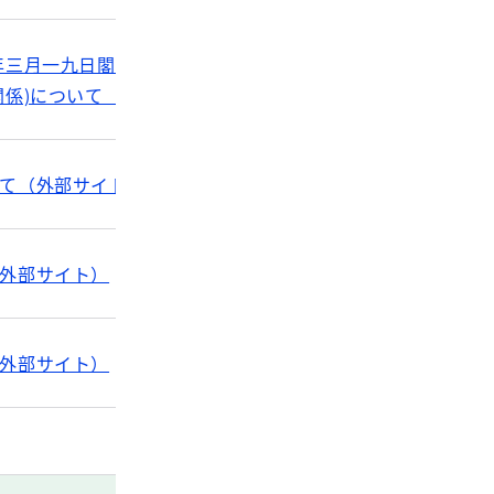
年三月一九日閣議決定)」において平成一六年度
関係)について（外部サイト）
て（外部サイト）
外部サイト）
外部サイト）