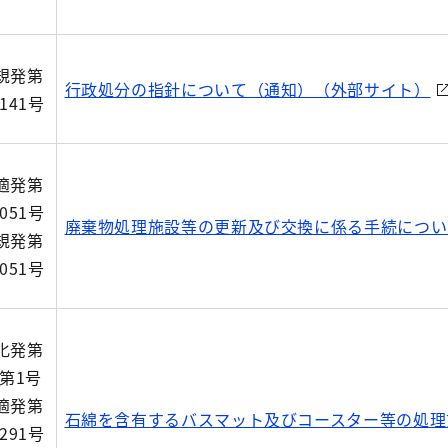
規発第
行政処分の指針について（通知）（外部サイト）
4141号
適発第
4051号
廃棄物処理施設等の更新及び交換に係る手続につい
規発第
4051号
化発第
9第1号
適発第
石綿を含有するバスマット及びコースター等の処理
1291号