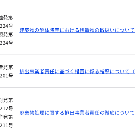
適発第
6224号
建築物の解体時等における残置物の取扱いについて
規発第
6224号
産発第
排出事業者責任に基づく措置に係る指導について（
6201号
対発第
3212号
廃棄物処理に関する排出事業者責任の徹底について
産発第
3211号