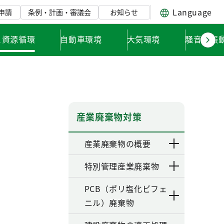
Language
申請
条例・計画・審議会
お知らせ
と資源循環
自動車環境
大気環境
騒音・振
産業廃棄物対策
産業廃棄物の概要
特別管理産業廃棄物
PCB（ポリ塩化ビフェ
ニル）廃棄物