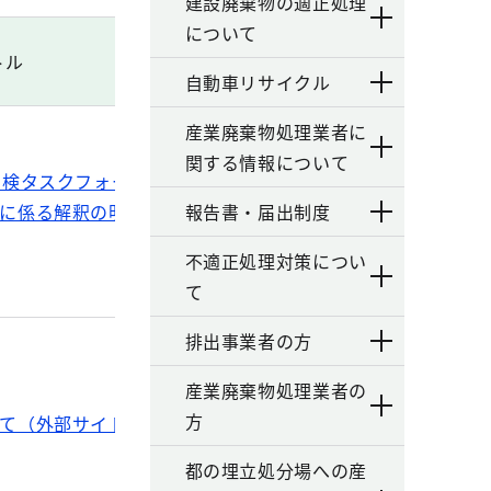
建設廃棄物の適正処理
について
トル
自動車リサイクル
産業廃棄物処理業者に
関する情報について
点検タスクフォース（令和３年７月２日開催）を
に係る解釈の明確化について（通知）（外部サ
報告書・届出制度
不適正処理対策につい
て
排出事業者の方
産業廃棄物処理業者の
方
て（外部サイト）
都の埋立処分場への産