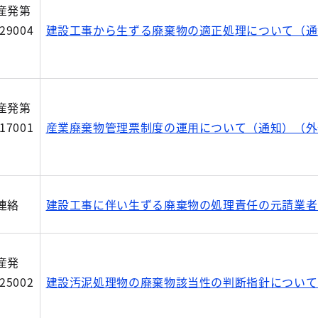
産発第
29004
建設工事から生ずる廃棄物の適正処理について（通
産発第
17001
産業廃棄物管理票制度の運用について（通知）（外
連絡
建設工事に伴い生ずる廃棄物の処理責任の元請業者へ
産発
25002
建設汚泥処理物の廃棄物該当性の判断指針について