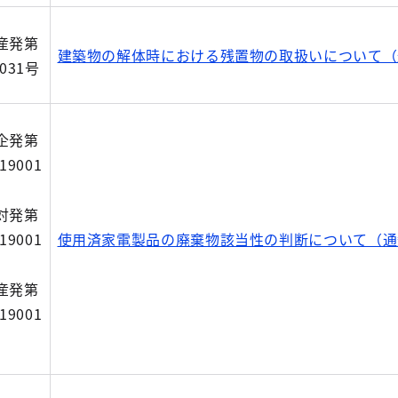
産発第
建築物の解体時における残置物の取扱いについて（
2031号
企発第
19001
対発第
19001
使用済家電製品の廃棄物該当性の判断について（通
産発第
19001