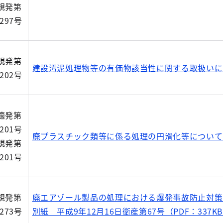
規発第
1297号
規発第
建設汚泥処理物等の有価物該当性に関する取扱いにつ
7202号
適発第
5201号
廃プラスチック類等に係る処理の円滑化等について（通
規発第
5201号
規発第
廃エアゾール製品の処理における爆発事故防止対策の
2273号
別紙 平成9年12月16日衛産第67号（PDF：337K