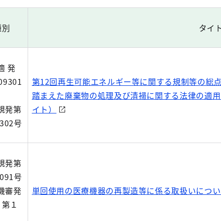
種別
タイ
適 発
09301
第12回再生可能エネルギー等に関する規制等の総
踏まえた廃棄物の処理及び清掃に関する法律の適用
規発第
イト）
9302号
規発第
9091号
機審発
単回使用の医療機器の再製造等に係る取扱いについ
9 第１