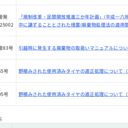
産発
「規制改革・民間開放推進三か年計画」(平成一六
25002
中に講ずることとされた措置(廃棄物処理法の適用
産83号
引越時に発生する廃棄物の取扱いマニュアルについ
65号
野積みされた使用済みタイヤの適正処理について（
95号
野積みされた使用済みタイヤの適正処理について（
係