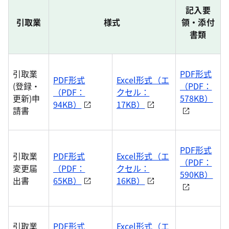
記入要
引取業
様式
領・添付
書類
引取業
PDF形式
PDF形式
Excel形式（エ
(登録・
（PDF：
（PDF：
クセル：
更新)申
578KB）
94KB）
17KB）
請書
PDF形式
引取業
PDF形式
Excel形式（エ
（PDF：
変更届
（PDF：
クセル：
590KB）
出書
65KB）
16KB）
引取業
PDF形式
Excel形式（エ