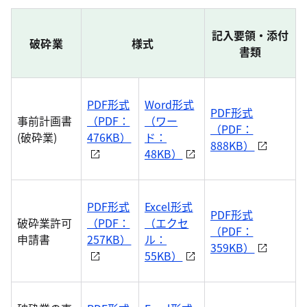
記入要領・添付
破砕業
様式
書類
PDF形式
Word形式
PDF形式
事前計画書
（PDF：
（ワー
（PDF：
(破砕業)
476KB）
ド：
888KB）
48KB）
PDF形式
Excel形式
PDF形式
破砕業許可
（PDF：
（エクセ
（PDF：
申請書
257KB）
ル：
359KB）
55KB）