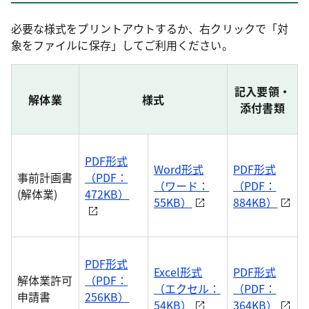
必要な様式をプリントアウトするか、右クリックで「対
象をファイルに保存」してご利用ください。
記入要領・
解体業
様式
添付書類
PDF形式
Word形式
PDF形式
事前計画書
（PDF：
（ワード：
（PDF：
(解体業)
472KB）
55KB）
884KB）
PDF形式
Excel形式
PDF形式
解体業許可
（PDF：
（エクセル：
（PDF：
申請書
256KB）
54KB）
364KB）