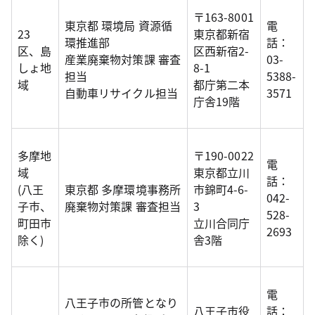
〒163-8001
東京都 環境局 資源循
電
23
東京都新宿
環推進部
話：
区、島
区西新宿2-
産業廃棄物対策課 審査
03-
しょ地
8-1
担当
5388-
域
都庁第二本
自動車リサイクル担当
3571
庁舎19階
多摩地
〒190-0022
電
域
東京都立川
話：
(八王
東京都 多摩環境事務所
市錦町4-6-
042-
子市、
廃棄物対策課 審査担当
3
528-
町田市
立川合同庁
2693
除く)
舎3階
電
八王子市の所管となり
八王子市役
話：