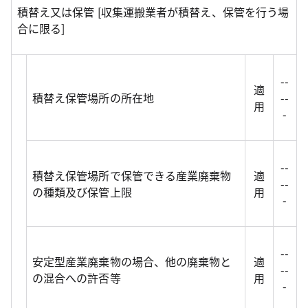
積替え又は保管 [収集運搬業者が積替え、保管を行う場
合に限る]
--
適
積替え保管場所の所在地
--
用
-
--
積替え保管場所で保管できる産業廃棄物
適
--
の種類及び保管上限
用
-
--
安定型産業廃棄物の場合、他の廃棄物と
適
--
の混合への許否等
用
-