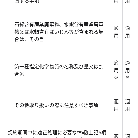
関する事項
用
用
石綿含有産業廃棄物、水銀含有産業廃棄
適
適
物又は水銀含有ばいじん等が含まれる場
用
用
合は、その旨
適
適
第一種指定化学物質の名称及び量又は割
用
用
合※
※
※
適
適
その他取り扱いの際に注意すべき事項
用
用
契約期間中に適正処理に必要な情報(上記6項
適
適