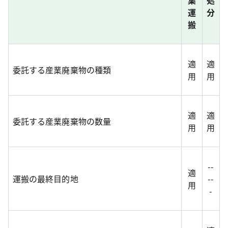
集
処
運
分
搬
適
適
委託する産業廃棄物の種類
用
用
適
適
委託する産業廃棄物の数量
用
用
--
適
運搬の最終目的地
--
用
-