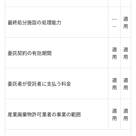
---
適
最終処分施設の処理能力
--
用
適
適
委託契約の有効期間
用
用
適
適
委託者が受託者に支払う料金
用
用
適
適
産業廃棄物許可業者の事業の範囲
用
用