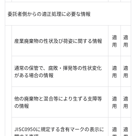
委託者側からの適正処理に必要な情報
適
適
産業廃棄物の性状及び荷姿に関する情報
用
用
通常の保管で、腐敗・揮発等の性状変化
適
適
がある場合の情報
用
用
他の廃棄物と混合等により生ずる支障等
適
適
の情報
用
用
JISC0950に規定する含有マークの表示に
適
適