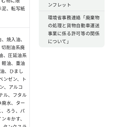
含む物に限
ンフレット
赤泥、転写紙
環境省事務連絡「廃棄物
の処理と貨物自動車運送
事業に係る許可等の関係
油、焼入油、
について」
、切削油系廃
油、圧延油系
、軽油、重油
し油、ひまし
ベンゼン、ト
ン、アルコ
テル、フタル
浄廃水、ター
ス、ろう、パ
インキかす、
土、タンクスラ