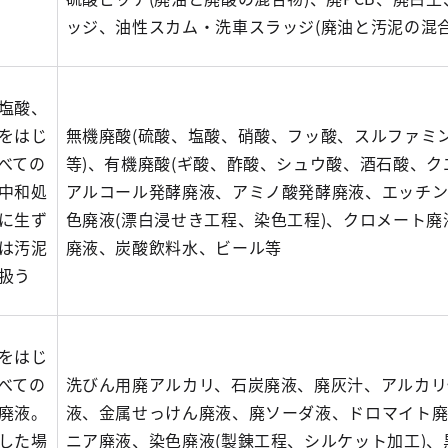
ッジ、油性スカム・洗車スラッジ(廃油と汚泥の混合
塩酸、
をはじ
無機廃酸(硫酸、塩酸、硝酸、フッ酸、スルファミ
べての
等)、有機廃酸(ギ酸、酢酸、シュウ酸、酒石酸、ク
中和処
アルコール発酵廃液、アミノ酸発酵廃液、エッチ
に生ず
色廃液(漂白浸せき工程、染色工程)、クロメート廃
は汚泥
廃液、炭酸飲料水、ビール等
扱う
をはじ
べての
洗びん用廃アルカリ、石炭廃液、廃灰汁、アルカリ
廃液。
液、金属せっけん廃液、廃ソーダ液、ドロマイト廃
した場
ニア廃液、染色廃液(製錬工程、シルケット加工)、