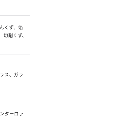
んくず、箔
、切削くず、
ラス、ガラ
ンターロッ