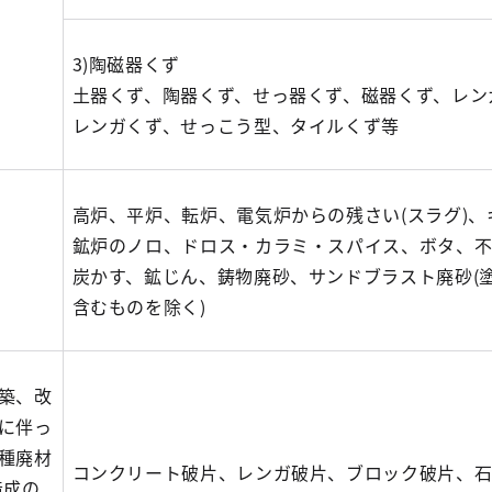
3)陶磁器くず
土器くず、陶器くず、せっ器くず、磁器くず、レン
レンガくず、せっこう型、タイルくず等
高炉、平炉、転炉、電気炉からの残さい(スラグ)、
鉱炉のノロ、ドロス・カラミ・スパイス、ボタ、
炭かす、鉱じん、鋳物廃砂、サンドブラスト廃砂(
含むものを除く)
築、改
に伴っ
種廃材
コンクリート破片、レンガ破片、ブロック破片、
造成の