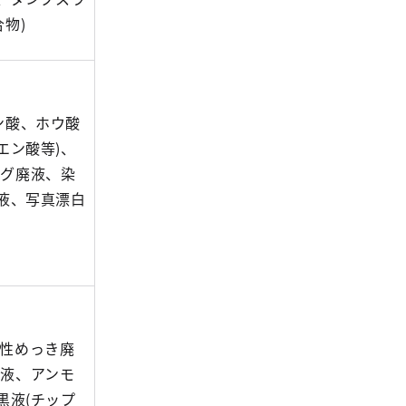
物)
ン酸、ホウ酸
エン酸等)、
ング廃液、染
液、写真漂白
性めっき廃
液、アンモ
黒液(チップ