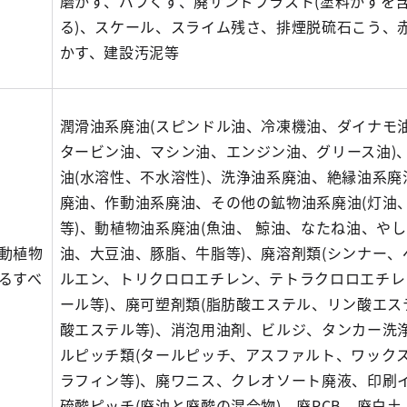
磨かす、バフくず、廃サンドブラスト(塗料かすを
る)、スケール、スライム残さ、排煙脱硫石こう、
かす、建設汚泥等
潤滑油系廃油(スピンドル油、冷凍機油、ダイナモ
タービン油、マシン油、エンジン油、グリース油)
油(水溶性、不水溶性)、洗浄油系廃油、絶縁油系廃
廃油、作動油系廃油、その他の鉱物油系廃油(灯油
等)、動植物油系廃油(魚油、 鯨油、なたね油、や
動植物
油、大豆油、豚脂、牛脂等)、廃溶剤類(シンナー、
るすべ
ルエン、トリクロロエチレン、テトラクロロエチレ
ール等)、廃可塑剤類(脂肪酸エステル、リン酸エス
酸エステル等)、消泡用油剤、ビルジ、タンカー洗
ルピッチ類(タールピッチ、アスファルト、ワック
ラフィン等)、廃ワニス、クレオソート廃液、印刷
硫酸ピッチ(廃油と廃酸の混合物)、廃PCB、廃白