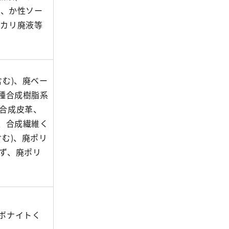
液、か性ソー
性カリ廃液等
む)、廃ベー
種合成樹脂系
合成皮革、
、合成繊維く
む)、廃ポリ
ず、廃ポリ
ボナイトく