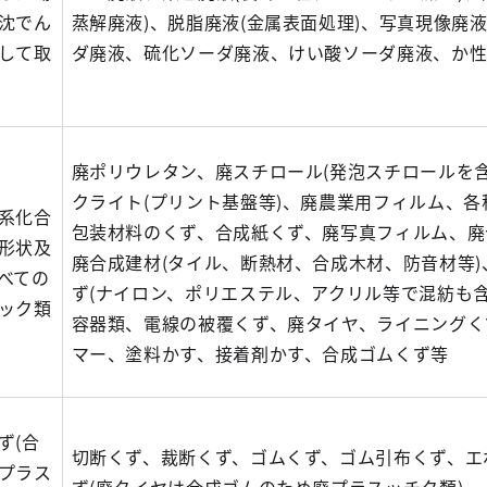
沈でん
蒸解廃液)、脱脂廃液(金属表面処理)、写真現像廃
して取
ダ廃液、硫化ソーダ廃液、けい酸ソーダ廃液、か
廃ポリウレタン、廃スチロール(発泡スチロールを含
クライト(プリント基盤等)、廃農業用フィルム、各
系化合
包装材料のくず、合成紙くず、廃写真フィルム、廃
形状及
廃合成建材(タイル、断熱材、合成木材、防音材等)
べての
ず(ナイロン、ポリエステル、アクリル等で混紡も含
ック類
容器類、電線の被覆くず、廃タイヤ、ライニングく
マー、塗料かす、接着剤かす、合成ゴムくず等
ず(合
切断くず、裁断くず、ゴムくず、ゴム引布くず、エ
プラス