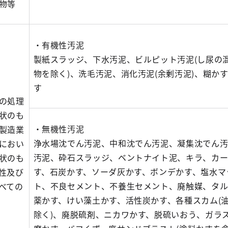
物等
・有機性汚泥
製紙スラッジ、下水汚泥、ビルピット汚泥(し尿の
物を除く)、洗毛汚泥、消化汚泥(余剰汚泥)、糊か
す
の処理
状のも
・無機性汚泥
製造業
浄水場沈でん汚泥、中和沈でん汚泥、凝集沈でん
におい
汚泥、砕石スラッジ、ベントナイト泥、キラ、カ
状のも
す、石炭かす、ソーダ灰かす、ボンデかす、塩水マ
性及び
ト、不良セメント、不養生セメント、廃触媒、タル
べての
薬かす、けい藻土かす、活性炭かす、各種スカム(
除く)、廃脱硫剤、ニカワかす、脱硫いおう、ガラ