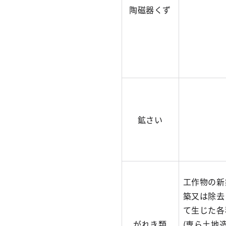
陶磁器くず
鉱さい
工作物の新
築又は除去
て生じた各
がれき類
(専ら土地