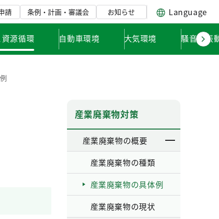
Language
申請
条例・計画・審議会
お知らせ
と資源循環
自動車環境
大気環境
騒音・振
体例
産業廃棄物対策
産業廃棄物の概要
産業廃棄物の種類
産業廃棄物の具体例
産業廃棄物の現状