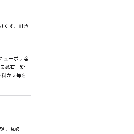
ガくず、耐熱
キューボラ溶
不良鉱石、粉
塗料かす等を
石類、瓦破