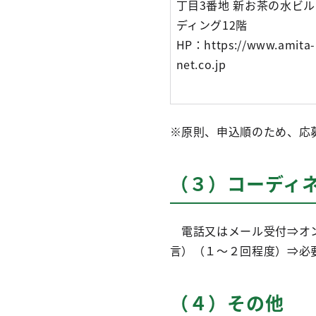
丁目3番地 新お茶の水ビル
ディング12階
HP：https://www.amita-
net.co.jp
※原則、申込順のため、応
（３）コーディ
電話又はメール受付⇒オン
言）（１～２回程度）⇒必
（４）その他