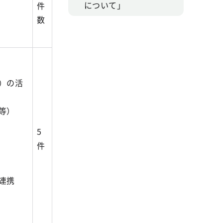
について」
件
数
）の活
等）
5
件
報連携