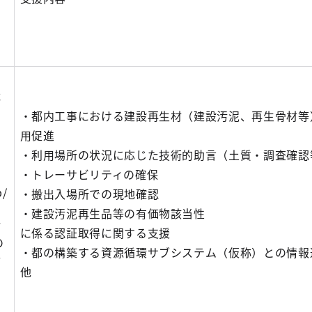
社
・都内工事における建設再生材（建設汚泥、再生骨材等
用促進
・利用場所の状況に応じた技術的助言（土質・調査確認
・トレーサビリティの確保
p/
・搬出入場所での現地確認
・建設汚泥再生品等の有価物該当性
一
に係る認証取得に関する支援
の
・都の構築する資源循環サブシステム（仮称）との情
ざ
他