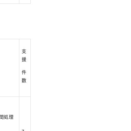
支
援
件
数
間処理