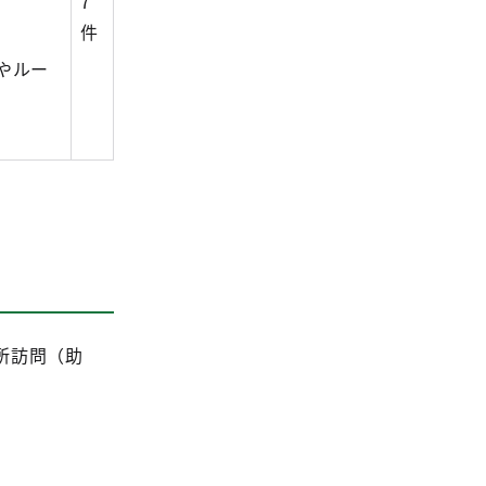
7
件
やルー
所訪問（助