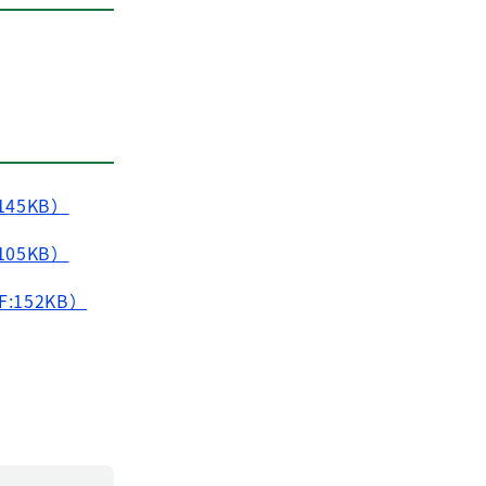
45KB）
05KB）
152KB）