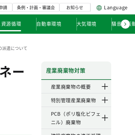
Language
申請
条例・計画・審議会
お知らせ
と資源循環
自動車環境
大気環境
騒音・振
の派遣について
ネー
産業廃棄物対策
産業廃棄物の概要
特別管理産業廃棄物
PCB（ポリ塩化ビフェ
ニル）廃棄物