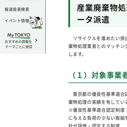
産業廃棄物処
報道発表検索
ータ派遣
イベント情報
リサイクルを進めたい排出
おすすめの情報を
棄物処理業者とのマッチン
テーマごとに発信
します。
（１）対象事業
東京都の優良性基準適合認
棄物処理の実績を有してい
※優良性基準適合認定制度
に与える負荷の少ない取組
社が評価・認定する制度