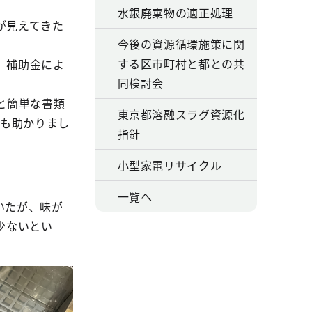
水銀廃棄物の適正処理
が見えてきた
今後の資源循環施策に関
する区市町村と都との共
、補助金によ
同検討会
と簡単な書類
東京都溶融スラグ資源化
ても助かりまし
指針
小型家電リサイクル
一覧へ
いたが、味が
少ないとい