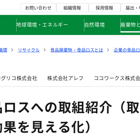
お問い合わせ
組織情報
採用情報
届出・
て
地球環境・エネルギー
自然環境
廃棄物
循環
リサイクル
食品廃棄物・食品ロスとは
企業の食品
崎グリコ株式会社
株式会社アレフ
ココワークス株式
品ロスへの取組紹介（取
効果を見える化）