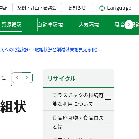
Language
申請
条例・計画・審議会
お知らせ
と資源循環
自動車環境
大気環境
騒音・振
ロスへの取組紹介（取組状況と削減効果を見える化）
会社
株式会社アークビルサービス
株式会社吉野家ホー
リサイクル
プラスチックの持続可
組状
能な利用について
食品廃棄物・食品ロス
とは