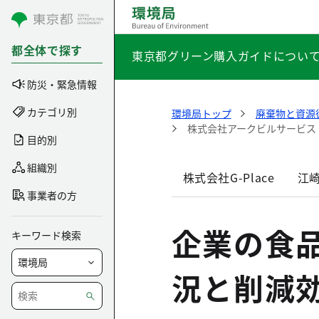
コンテンツにスキップ
都全体で探す
東京都グリーン購入ガイドについ
防災・緊急情報
カテゴリ別
環境局トップ
廃棄物と資源
株式会社アークビルサービス
目的別
組織別
株式会社G-Place
江
事業者の方
企業の食
キーワード検索
況と削減