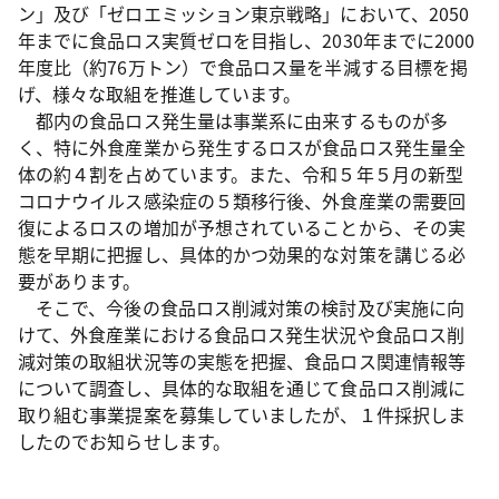
ン」及び「ゼロエミッション東京戦略」において、2050
年までに食品ロス実質ゼロを目指し、2030年までに2000
年度比（約76万トン）で食品ロス量を半減する目標を掲
げ、様々な取組を推進しています。
都内の食品ロス発生量は事業系に由来するものが多
く、特に外食産業から発生するロスが食品ロス発生量全
体の約４割を占めています。また、令和５年５月の新型
コロナウイルス感染症の５類移行後、外食産業の需要回
復によるロスの増加が予想されていることから、その実
態を早期に把握し、具体的かつ効果的な対策を講じる必
要があります。
そこで、今後の食品ロス削減対策の検討及び実施に向
けて、外食産業における食品ロス発生状況や食品ロス削
減対策の取組状況等の実態を把握、食品ロス関連情報等
について調査し、具体的な取組を通じて食品ロス削減に
取り組む事業提案を募集していましたが、１件採択しま
したのでお知らせします。