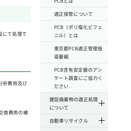
PCBとは
適正保管について
PCB（ポリ塩化ビフェ
設にて処理で
ニル）とは
東京都PCB適正管理指
導要綱
PCB含有安定器のアン
ケート調査にご協力く
分析費用及び
ださい
建設廃棄物の適正処理
について
交換費用の補
自動車リサイクル