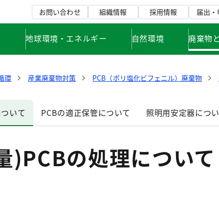
お問い合わせ
組織情報
採用情報
届出・
て
地球環境・エネルギー
自然環境
廃棄物
循環
産業廃棄物対策
PCB（ポリ塩化ビフェニル）廃棄物
について
PCBの適正保管について
照明用安定器につ
量)PCBの処理について