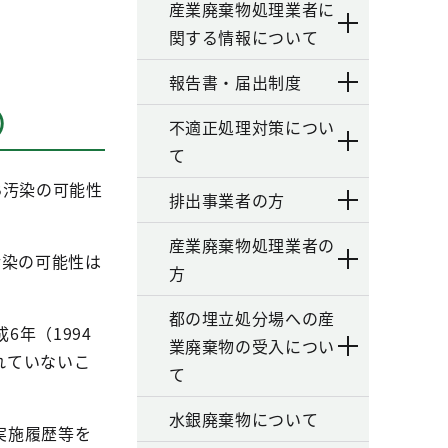
産業廃棄物処理業者に
関する情報について
。
報告書・届出制度
）
不適正処理対策につい
て
B汚染の可能性
排出事業者の方
産業廃棄物処理業者の
汚染の可能性は
方
都の埋立処分場への産
年（1994
業廃棄物の受入につい
れていないこ
て
水銀廃棄物について
実施履歴等を