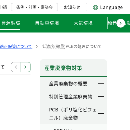
Language
申請
条例・計画・審議会
お知らせ
と資源循環
自動車環境
大気環境
騒音・振
適正保管について
低濃度(微量)PCBの処理について
いて
都内におけるPCB廃棄物等の保管・使用・処理状況
産業廃棄物対策
産業廃棄物の概要
特別管理産業廃棄物
PCB（ポリ塩化ビフェ
ニル）廃棄物