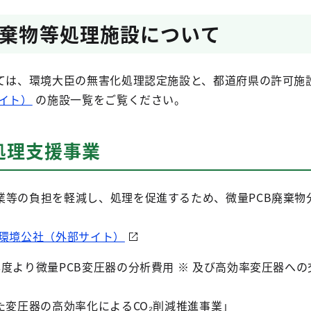
廃棄物等処理施設について
いては、環境大臣の無害化処理認定施設と、都道府県の許可施
イト）
の施設一覧をご覧ください。
処理支援事業
業等の負担を軽減し、処理を促進するため、微量PCB廃棄物
。
都環境公社（外部サイト）
度より微量PCB変圧器の分析費用
※
及び高効率変圧器への
。
た変圧器の高効率化によるCO₂削減推進事業」