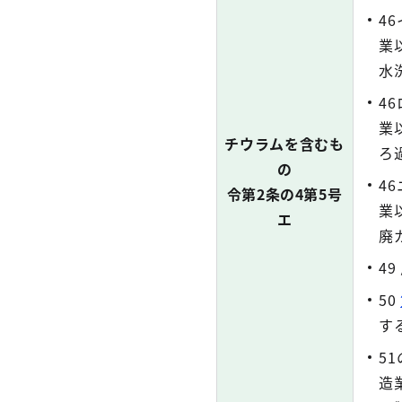
4
業
水
4
業
チウラムを含むも
ろ
の
4
令第2条の4第5号
業
エ
廃
4
50
す
5
造