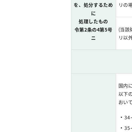
を、処分するため
リの場
に
処理したもの
(当
令第2条の4第5号
リ以外
ニ
国内
以下
おい
3
3