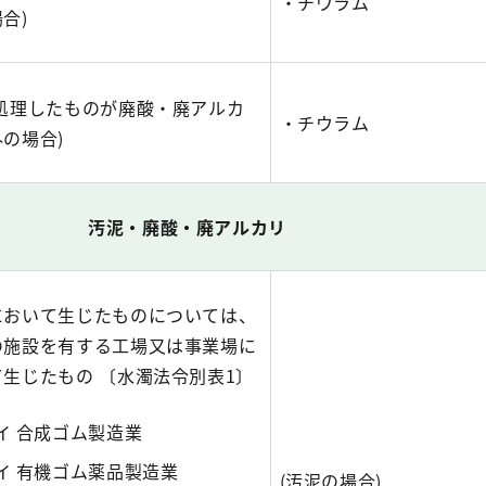
・チウラム
合)
該処理したものが廃酸・廃アルカ
・チウラム
の場合)
汚泥・廃酸・廃アルカリ
において生じたものについては、
の施設を有する工場又は事業場に
て生じたもの 〔水濁法令別表1〕
4イ 合成ゴム製造業
5イ 有機ゴム薬品製造業
(汚泥の場合)