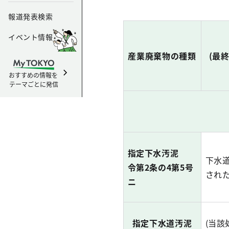
報道発表検索
イベント情報
産業廃棄物の種類
(最
おすすめの情報を
テーマごとに発信
指定下水汚泥
下水道
令第2条の4第5号
され
ニ
指定下水道汚泥
(当