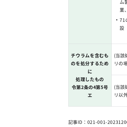
ム
業
7
設
チウラムを含むも
(当
のを処分するため
リの場
に
処理したもの
(当
令第2条の4第5号
リ以外
エ
記事ID：021-001-2023120