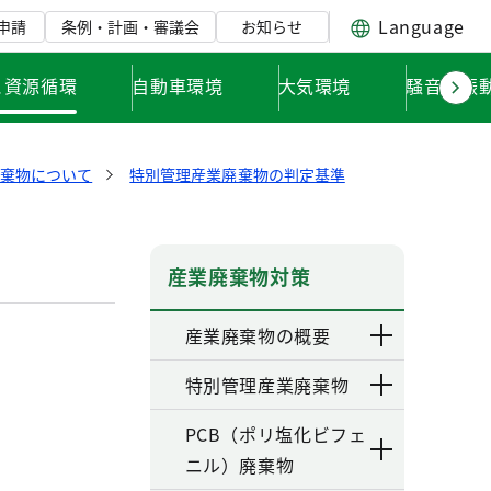
Language
申請
条例・計画・審議会
お知らせ
と資源循環
自動車環境
大気環境
騒音・振
廃棄物について
特別管理産業廃棄物の判定基準
産業廃棄物対策
産業廃棄物の概要
特別管理産業廃棄物
PCB（ポリ塩化ビフェ
ニル）廃棄物