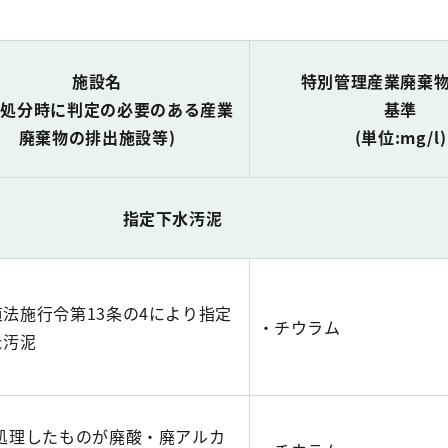
施設名
特別管理産業廃棄
終処分時に判定の必要のある産業
基準
廃棄物の排出施設等)
(単位:mg/l)
指定下水汚泥
法施行令第13条の4により指定
・チウラム
た汚泥
該処理したものが廃酸・廃アルカ