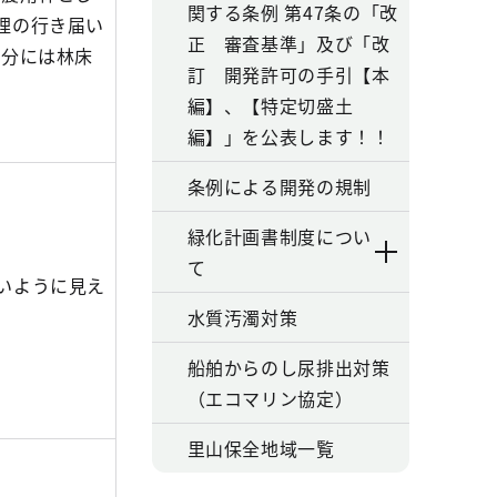
関する条例 第47条の「改
理の行き届い
正 審査基準」及び「改
部分には林床
訂 開発許可の手引【本
編】、【特定切盛土
編】」を公表します！！
条例による開発の規制
緑化計画書制度につい
て
いように見え
水質汚濁対策
船舶からのし尿排出対策
（エコマリン協定）
里山保全地域一覧