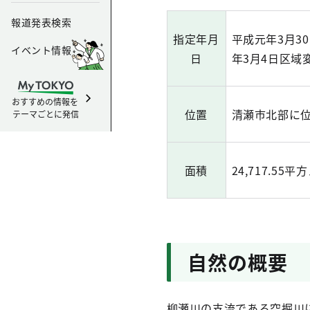
報道発表検索
指定年月
平成元年3月3
イベント情報
日
年3月4日区域
おすすめの情報を
位置
清瀬市北部に
テーマごとに発信
面積
24,717.55
自然の概要
柳瀬川の支流である空掘川