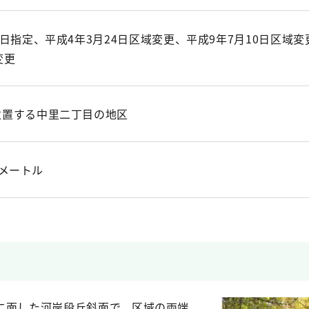
0日指定、平成4年3月24日区域変更、平成9年7月10日区域変
変更
位置する中里二丁目の地区
平方メートル
に面した河岸段丘斜面で、区域の両端