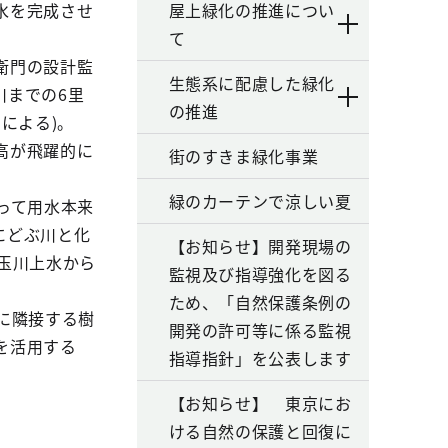
水を完成させ
屋上緑化の推進につい
。
て
衛門の設計監
生態系に配慮した緑化
川までの6里
の推進
による)。
高が飛躍的に
街のすきま緑化事業
緑のカーテンで涼しい夏
って用水本来
にどぶ川と化
【お知らせ】開発現場の
玉川上水から
監視及び指導強化を図る
ため、「自然保護条例の
に隣接する樹
開発の許可等に係る監視
を活用する
指導指針」を公表します
【お知らせ】 東京にお
ける自然の保護と回復に