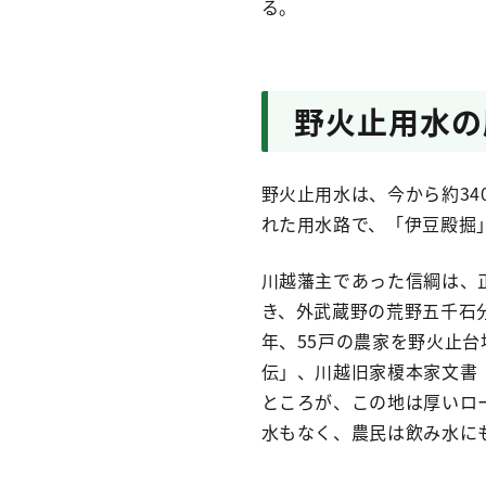
る。
野火止用水の
野火止用水は、今から約34
れた用水路で、「伊豆殿掘
川越藩主であった信綱は、正
き、外武蔵野の荒野五千石
年、55戸の農家を野火止台
伝」、川越旧家榎本家文書
ところが、この地は厚いロ
水もなく、農民は飲み水に