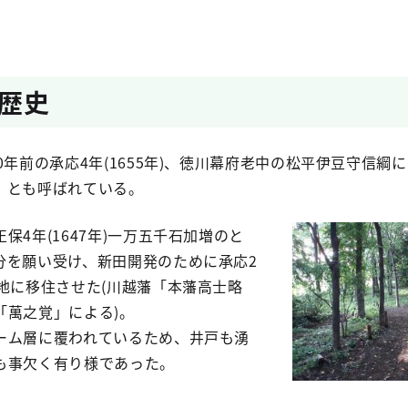
歴史
0年前の承応4年(1655年)、徳川幕府老中の松平伊豆守信綱
」とも呼ばれている。
保4年(1647年)一万五千石加増のと
分を願い受け、新田開発のために承応2
地に移住させた(川越藩「本藩高士略
「萬之覚」による)。
ーム層に覆われているため、井戸も湧
も事欠く有り様であった。