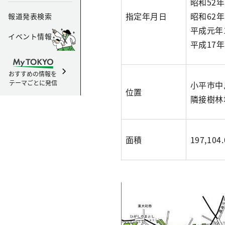
昭和52年
指定年月日
昭和62
報道発表検索
平成元年
イベント情報
平成17年
おすすめの情報を
テーマごとに発信
小平市中
位置
隣接樹林
面積
197,1