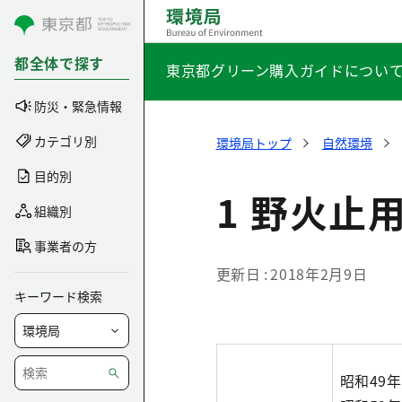
コンテンツにスキップ
都全体で探す
東京都グリーン購入ガイドについ
防災・緊急情報
カテゴリ別
環境局トップ
自然環境
目的別
1 野火止
組織別
事業者の方
更新日
2018年2月9日
キーワード検索
昭和49年