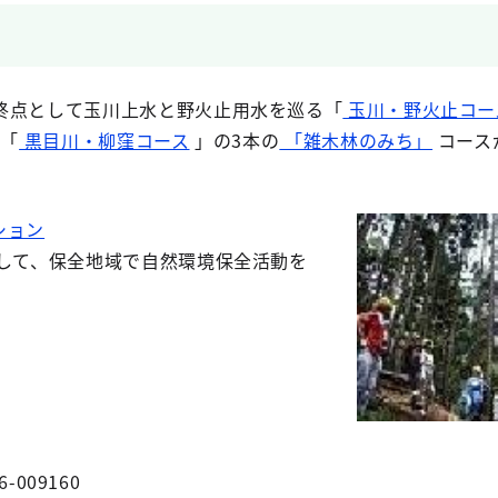
終点として玉川上水と野火止用水を巡る「
玉川・野火止コー
「
黒目川・柳窪コース
」の3本の
「雑木林のみち」
コース
ション
携して、保全地域で自然環境保全活動を
6-009160