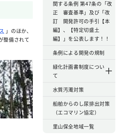
関する条例 第47条の「改
正 審査基準」及び「改
訂 開発許可の手引【本
編】、【特定切盛土
ス
」のほか、
編】」を公表します！！
が整備されて
条例による開発の規制
緑化計画書制度につい
て
水質汚濁対策
船舶からのし尿排出対策
（エコマリン協定）
里山保全地域一覧