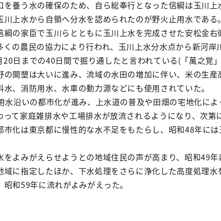
口を養う水の確保のため、自ら総奉行となった信綱は玉川上
玉川上水から自領へ分水を認められたのが野火止用水である
信綱の家臣で玉川らとともに玉川上水を完成させた安松金右
多くの農民の協力により行われ、玉川上水分水点から新河岸
3月20日までの40日間で掘り通したと言われている(「萬之覚」
野の開墾は大いに進み、流域の水田の増加に伴い、米の生産
料水、消防用水、水車の動力源などにも使用されていた。
止用水沿いの都市化が進み、上水道の普及や田畑の宅地化によ
わって家庭雑排水や工場排水が放流されるようになり、次第
都市化は東京都に慢性的な水不足をもたらし、昭和48年には
水をよみがえらせようとの地域住民の声が高まり、昭和49年
地域に指定したほか、下水処理をさらに浄化した高度処理水
、昭和59年に流れがよみがえった。