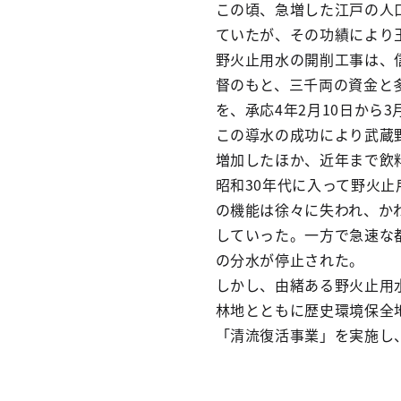
この頃、急増した江戸の人
ていたが、その功績により
野火止用水の開削工事は、
督のもと、三千両の資金と
を、承応4年2月10日から
この導水の成功により武蔵
増加したほか、近年まで飲
昭和30年代に入って野火
の機能は徐々に失われ、か
していった。一方で急速な
の分水が停止された。
しかし、由緒ある野火止用
林地とともに歴史環境保全
「清流復活事業」を実施し