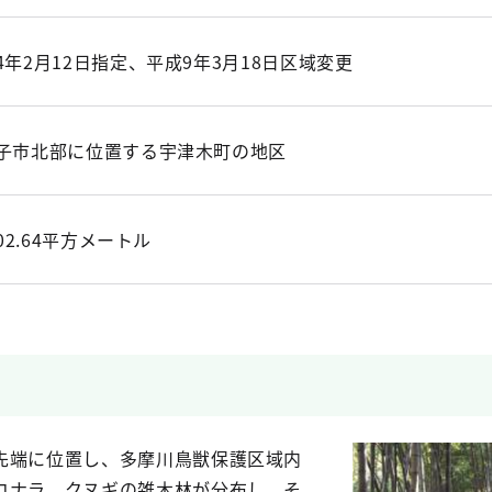
4年2月12日指定、平成9年3月18日区域変更
子市北部に位置する宇津木町の地区
402.64平方メートル
先端に位置し、多摩川鳥獣保護区域内
コナラ、クヌギの雑木林が分布し、そ