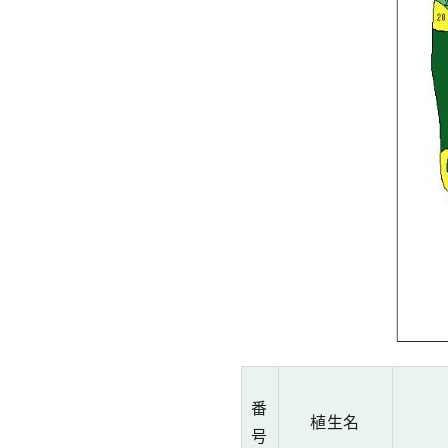
番
植生名
号