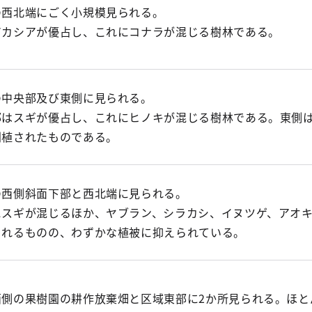
の西北端にごく小規模見られる。
アカシアが優占し、これにコナラが混じる樹林である。
の中央部及び東側に見られる。
部はスギが優占し、これにヒノキが混じる樹林である。東側
列植されたものである。
の西側斜面下部と西北端に見られる。
にスギが混じるほか、ヤブラン、シラカシ、イヌツゲ、アオ
られるものの、わずかな植被に抑えられている。
西側の果樹園の耕作放棄畑と区域東部に2か所見られる。ほと