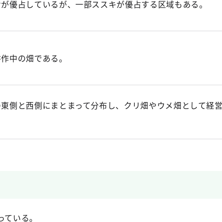
サが優占しているが、一部ススキが優占する区域もある。
耕作中の畑である。
の東側と西側にまとまって分布し、クリ畑やウメ畑として経
。
行っている。