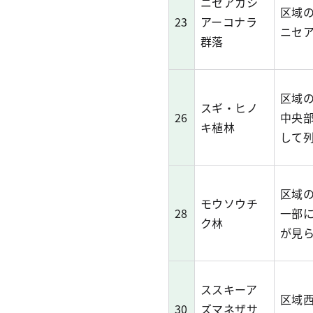
ニセアカシ
区域
23
アーコナラ
ニセ
群落
区域
スギ・ヒノ
26
中央
キ植林
して
区域
モウソウチ
28
一部
ク林
が見
ススキーア
区域
30
ズマネザサ