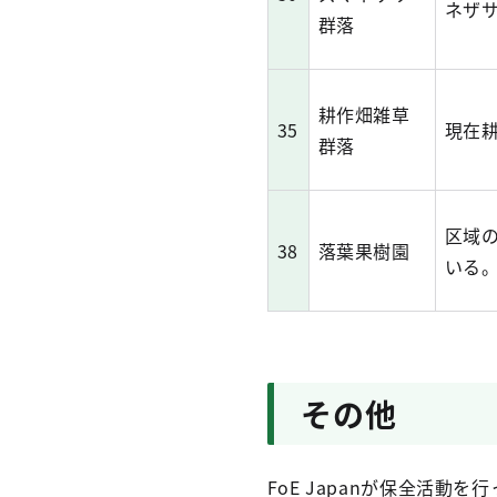
ネザ
群落
耕作畑雑草
35
現在
群落
区域
38
落葉果樹園
いる
その他
FoE Japanが保全活動を