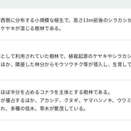
の西側に分布する小規模な植生で、高さ13m前後のシラカシ
、ケヤキが混じる樹林である。
林として利用されていた樹林で、植栽起源のケヤキやシラカ
るほか、隣接した林分からモウソウチク等が侵入し、生育し
のほぼ半分を占めるコナラを主体とする樹林である。
ラが優占するほか、アカシデ、クヌギ、ヤマハンノキ、ウワ
られ、多種の低木、草木が繁茂している。