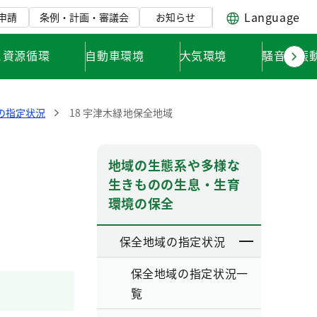
Language
申請
条例・計画・審議会
お知らせ
と資源循環
自動車環境
大気環境
騒音・振
の指定状況
18 宇津木緑地保全地域
地域の生態系や多様な
生きものの生息・生育
環境の保全
保全地域の指定状況
保全地域の指定状況一
覧