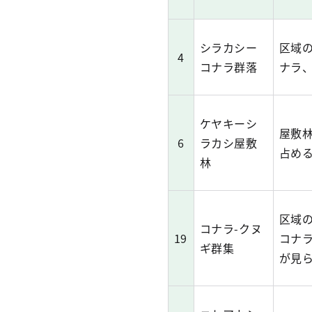
シラカシー
区域
4
コナラ群落
ナラ
ケヤキーシ
屋敷
6
ラカシ屋敷
占め
林
区域
コナラ-クヌ
19
コナ
ギ群集
が見