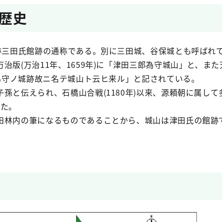
歴史
史跡三田氏館跡の通称である。別に三田城、谷保城とも呼ばれ
治版(万治11年、1659年)に「津田三郎為守城山」と、また天
郎為守ノ城跡故ニ名テ城山ト云ヒ来ル」と記されている。
孫と伝えられ、石橋山合戦(1180年)以来、源頼朝に属して
した。
田林内の筆になるものであることから、城山は津田氏の館跡