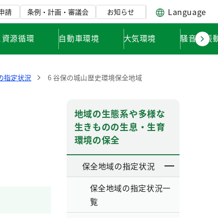
Language
申請
条例・計画・審議会
お知らせ
と資源循環
自動車環境
大気環境
騒音・振
の指定状況
6 谷保の城山歴史環境保全地域
地域の生態系や多様な
生きものの生息・生育
環境の保全
保全地域の指定状況
保全地域の指定状況一
覧