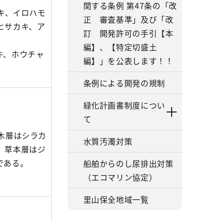
関する条例 第47条の「改
キ、イロハモ
正 審査基準」及び「改
ヒサカキ、ア
訂 開発許可の手引【本
編】、【特定切盛土
キ、ホウチャ
編】」を公表します！！
条例による開発の規制
緑化計画書制度につい
て
木層はシラカ
水質汚濁対策
、草本層はジ
である。
船舶からのし尿排出対策
（エコマリン協定）
里山保全地域一覧