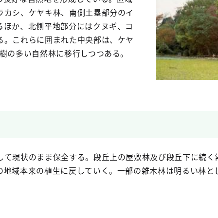
ラカシ、ケヤキ林、南側土塁部分のイ
るほか、北側平地部分にはクヌギ、コ
る。これらに囲まれた中央部は、ケヤ
緑樹の多い自然林に移行しつつある。
して現状のまま保全する。段丘上の屋敷林及び段丘下に続く
の地域本来の植生に戻していく。一部の雑木林は明るい林と