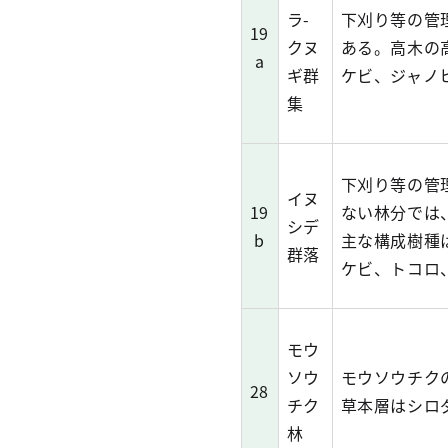
ラ-
下刈り等の管
19
クヌ
ある。高木の
a
ギ群
ケビ、ジャノ
集
下刈り等の管
イヌ
19
ない林分では
シデ
b
主な構成樹種
群落
ケビ、トコロ
モウ
ソウ
モウソウチク
28
チク
草本層はシロ
林