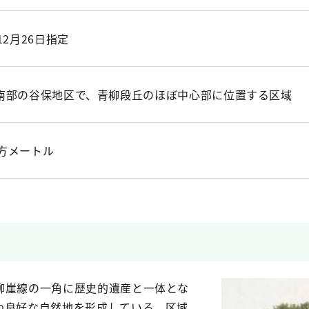
12月26日指定
南部の谷保地区で、青柳段丘のほぼ中心部に位置する区域
7平方メートル
柳崖線の一角に歴史的遺産と一体とな
わ良好な自然地を形成している。区域