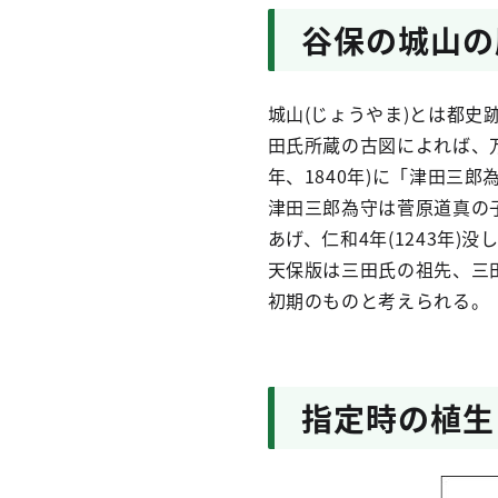
谷保の城山の
城山(じょうやま)とは都
田氏所蔵の古図によれば、万
年、1840年)に「津田三
津田三郎為守は菅原道真の子
あげ、仁和4年(1243年)没
天保版は三田氏の祖先、三
初期のものと考えられる。
指定時の植生