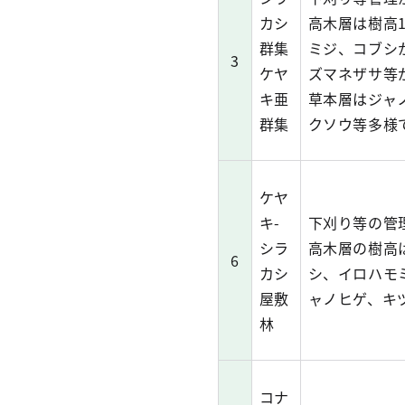
カシ
高木層は樹高
群集
ミジ、コブシ
3
ケヤ
ズマネザサ等
キ亜
草本層はジャ
群集
クソウ等多様
ケヤ
キ-
下刈り等の管
シラ
高木層の樹高
6
カシ
シ、イロハモ
屋敷
ャノヒゲ、キ
林
コナ