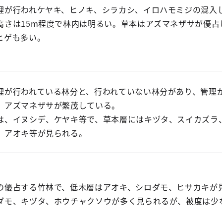
理が行われケヤキ、ヒノキ、シラカシ、イロハモミジの混入
高さは15m程度で林内は明るい。草本はアズマネザサが優占
ヒゲも多い。
理が行われている林分と、行われていない林分があり、管理
、アズマネザサが繁茂している。
は、イヌシデ、ケヤキ等で、草本層にはキヅタ、スイカズラ
、アオキ等が見られる。
の優占する竹林で、低木層はアオキ、シロダモ、ヒサカキが
ダモ、キヅタ、ホウチャクソウが多く見られるが、被度は少