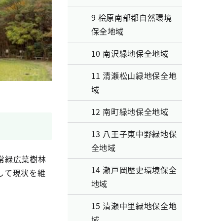
9 桧原南部都自然環境
保全地域
10 南沢緑地保全地域
11 清瀬松山緑地保全地
域
12 南町緑地保全地域
13 八王子東中野緑地保
全地域
常緑広葉樹林
14 瀬戸岡歴史環境保全
して現状を維
地域
15 清瀬中里緑地保全地
域