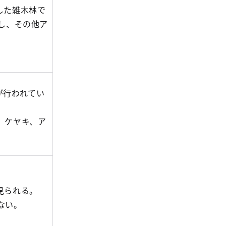
した雑木林で
し、その他ア
が行われてい
、ケヤキ、ア
見られる。
ない。