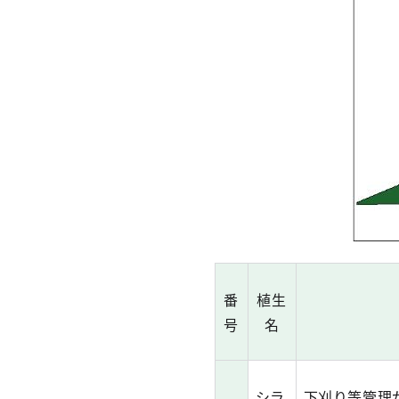
番
植生
号
名
シラ
下刈り等管理