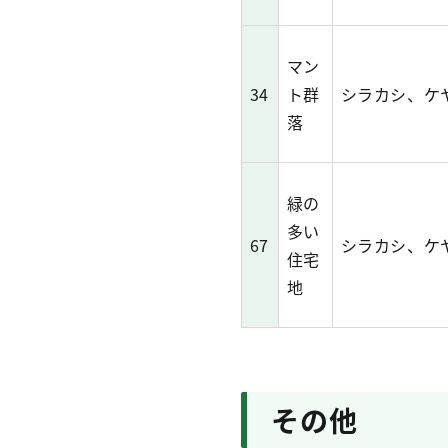
マン
34
ト群
シラカシ、ケ
落
緑の
多い
67
シラカシ、ケ
住宅
地
その他