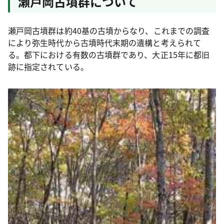
瀬戸岡古墳群について
瀬戸岡古墳群は約40基の古墳からなり、これまでの調査
により弥生時代から古墳時代末期の遺構と考えられて
る。都下における有数の古墳群であり、大正15年に都旧
跡に指定されている。