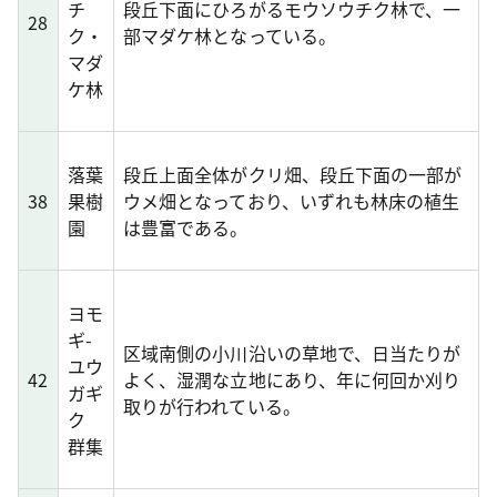
チ
段丘下面にひろがるモウソウチク林で、一
28
ク・
部マダケ林となっている。
マダ
ケ林
落葉
段丘上面全体がクリ畑、段丘下面の一部が
38
果樹
ウメ畑となっており、いずれも林床の植生
園
は豊富である。
ヨモ
ギ-
区域南側の小川沿いの草地で、日当たりが
ユウ
42
よく、湿潤な立地にあり、年に何回か刈り
ガギ
取りが行われている。
ク
群集