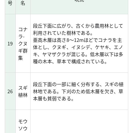
号
名
段丘下面に広がり、古くから農用林として
コナ
利用されていた樹林である。
ラ-
亜高木層は高さ8～12mほどでコナラを主
19
クヌ
体とし、クヌギ、イヌシデ、ケヤキ、エノ
ギ群
キ、ヤマザクラが混じる。低木層以下は多
集
種の木本、草本で構成されている。
段丘下面の一部に細く分布する、スギの植
スギ
26
林地である。下刈のため低木層を欠き、草
植林
本層も貧弱である。
モウ
ソウ