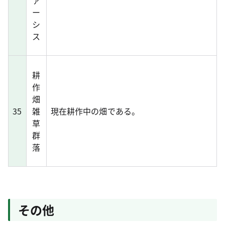
ァ
ー
シ
ス
耕
作
畑
35
雑
現在耕作中の畑である。
草
群
落
その他