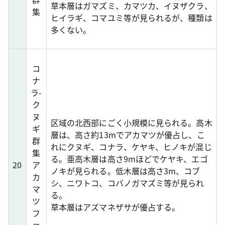
草本層はガマズミ、カマツカ、イヌザクラ、
集
ヒイラギ、コマユミ等が見られるが、種類は
多くない。
コ
ナ
ラ-
ク
ヌ
区域の北西部にごく小規模に見られる。高木
ギ
層は、高さ約13mでアカマツが優占し、こ
群
れにクヌギ、コナラ、ケヤキ、ヒノキが混じ
集
る。亜高木層は高さ9mほどでケヤキ、エゴ
20
ア
ノキが見られる。低木層は高さ3m、コブ
カ
シ、ニワトコ、コバノガマズミ等が見られ
マ
る。
ツ
草本層はアズマネザサが優占する。
フ