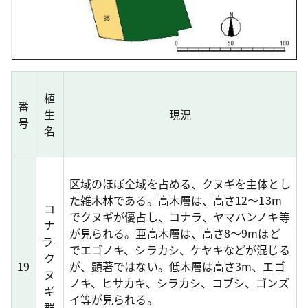
植
番
生
現況
号
名
区域のほぼ全域を占める、クヌギを主体とし
た雑木林である。高木層は、高さ12～13m
コ
でクヌギが優占し、コナラ、ヤマハンノキ等
ナ
が見られる。亜高木層は、高さ8～9mほど
ラ-
でエゴノキ、シラカシ、ケヤキなどが混じる
ク
19
が、顕著ではない。低木層は高さ3m、エゴ
ヌ
ノキ、ヒサカキ、シラカシ、コブシ、ゴンズ
ギ
イ等が見られる。
群