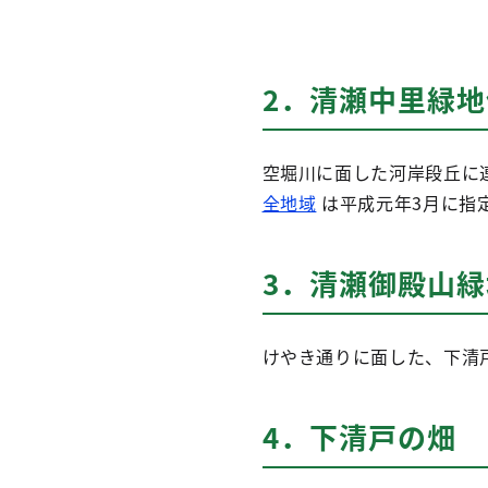
2．清瀬中里緑
空堀川に面した河岸段丘に
全地域
は平成元年3月に指
3．清瀬御殿山
けやき通りに面した、下清戸
4．下清戸の畑