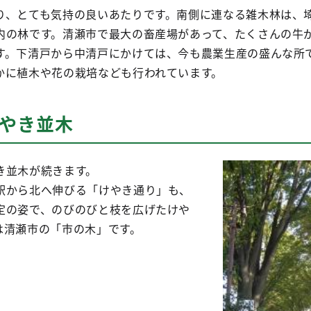
り、とても気持の良いあたりです。南側に連なる雑木林は、
内の林です。清瀬市で最大の畜産場があって、たくさんの牛
す。下清戸から中清戸にかけては、今も農業生産の盛んな所
かに植木や花の栽培なども行われています。
けやき並木
き並木が続きます。
駅から北へ伸びる「けやき通り」も、
定の姿で、のびのびと枝を広げたけや
は清瀬市の「市の木」です。