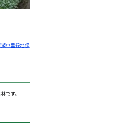
清瀬中里緑地保
木林です。