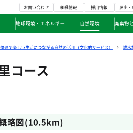
お問い合わせ
組織情報
採用情報
届出・
て
地球環境・エネルギー
自然環境
廃棄物
快適で楽しい生活につながる自然の活用（文化的サービス）
雑木
中里コース
略図(10.5km)