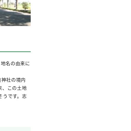
う地名の由来に
枝神社の境内
来、この土地
そうです。志