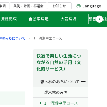
Language
申請
条例・計画・審議会
お知らせ
と資源循環
自動車環境
大気環境
騒音・振
林のみちについて
1 清瀬中里コース
快適で楽しい生活につ
ながる自然の活用（文
化的サービス）
雑木林のみちについて
雑木林のみち
1 清瀬中里コース