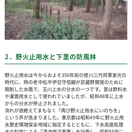
2．野火止用水と下里の防風林
野火止用水は今からおよそ350年前の徳川三代将軍家光の
時代に、時の老中松平伊豆守信綱が武蔵野開発のために
開削した水路で、玉川上水の分水の一つです。昔は飲料水
や灌漑用水として使われていましたが、昭和48年に上水
からの分水が停止されました。
流れが途絶えてまもなく「再び野火止用水にいのちを」
という声が高まりました。東京都は昭和49年に野火止用
水歴史環境保全地域に指定するとともに、下水高度処理
水の利用による「清流復活事業」を計画し、昭和59年に