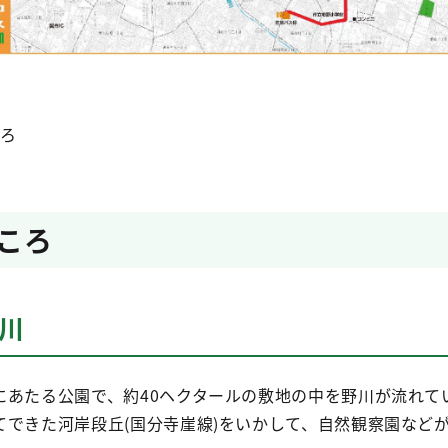
ころ
ころ
川
にあたる公園で、約40ヘクタールの敷地の中を野川が流れて
てできた河岸段丘(国分寺崖線)をいかして、自然観察園など