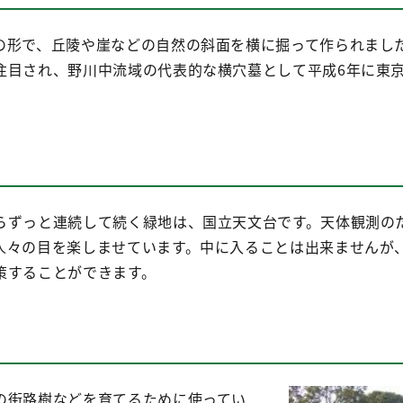
の形で、丘陵や崖などの自然の斜面を横に掘って作られまし
注目され、野川中流域の代表的な横穴墓として平成6年に東
らずっと連続して続く緑地は、国立天文台です。天体観測の
人々の目を楽しませています。中に入ることは出来ませんが
策することができます。
の街路樹などを育てるために使ってい