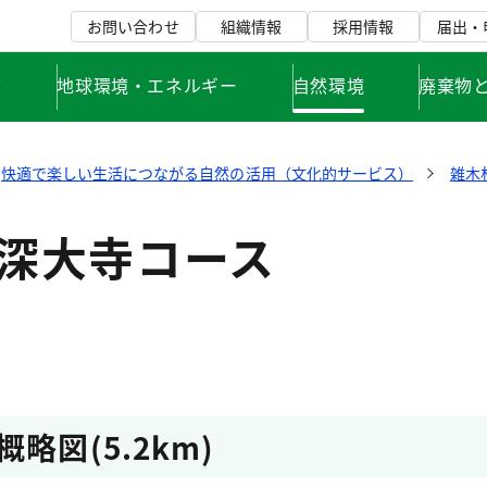
お問い合わせ
組織情報
採用情報
届出・
て
地球環境・エネルギー
自然環境
廃棄物
快適で楽しい生活につながる自然の活用（文化的サービス）
雑木
・深大寺コース
略図(5.2km)