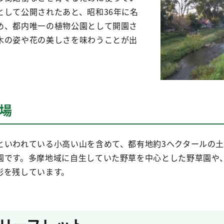
として公開されたあと、昭和36年に名
め、都内唯一の植物公園として開園さ
木の姿や花の美しさを味わうことが出
場
といわれている小高い山を含めて、都有地約3ヘクタールの
園です。多摩地域に自生していた野草を中心とした野草園や
影を残しています。