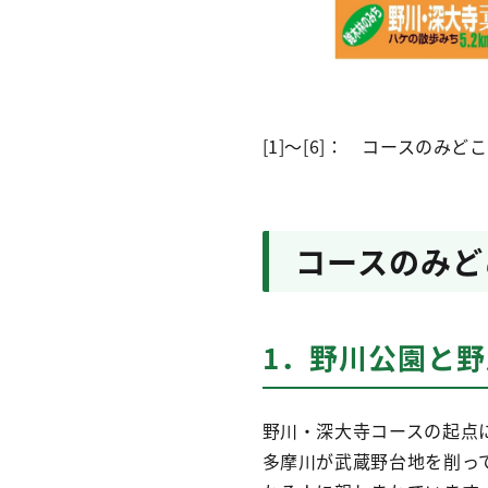
[1]～[6]： コースのみど
コースのみど
1．野川公園と野
野川・深大寺コースの起点
多摩川が武蔵野台地を削っ