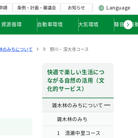
Language
申請
条例・計画・審議会
お知らせ
と資源循環
自動車環境
大気環境
騒音・振
林のみちについて
9 野川・深大寺コース
快適で楽しい生活につ
ながる自然の活用（文
化的サービス）
雑木林のみちについて
雑木林のみち
1 清瀬中里コース