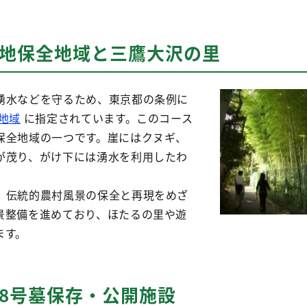
。
緑地保全地域と三鷹大沢の里
湧水などを守るため、東京都の条例に
地域
に指定されています。このコース
保全地域の一つです。崖にはクヌギ、
が茂り、がけ下には湧水を利用したわ
、伝統的農村風景の保全と再現をめざ
景整備を進めており、ほたるの里や遊
ます。
8号墓保存・公開施設