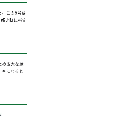
た。この8号墓
京都史跡に指定
ため広大な緑
、春になると