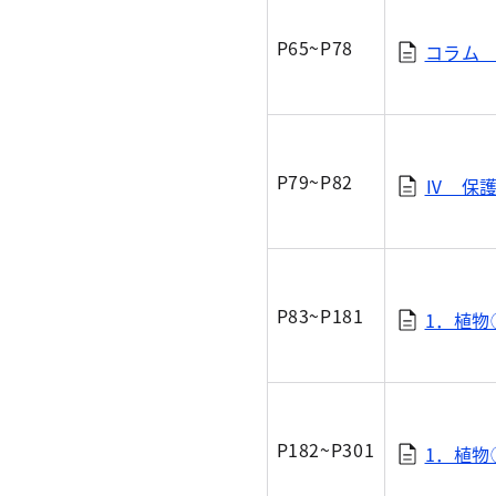
P65~P78
コラム （
P79~P82
Ⅳ 保護
P83~P181
1．植物①
P182~P301
1．植物②