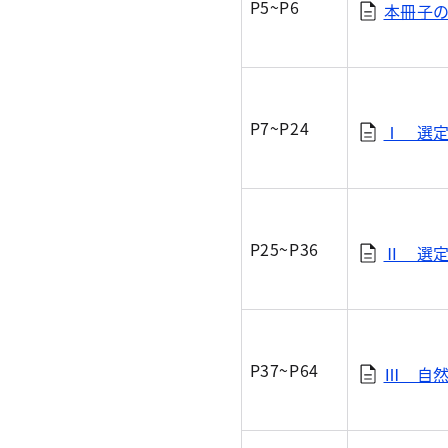
P5~P6
本冊子の
P7~P24
Ⅰ 選定
P25~P36
Ⅱ 選定
P37~P64
Ⅲ 自然