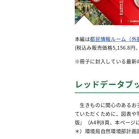
本編は
都民情報ルーム（外
(税込み販売価格5,156.8円
※冊子に封入している最新
レッドデータブ
生きものに関心のあるお子
ていただくために、図表や
版』（A4判8頁、本ページ
＊）環境局自然環境部計画