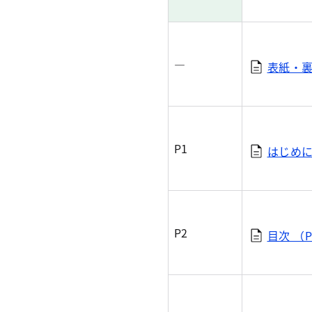
―
表紙・裏表
P1
はじめに（
P2
目次 （P