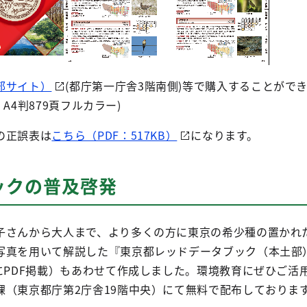
部サイト）
(都庁第一庁舎3階南側)等で購入することがで
、A4判879頁フルカラー)
の正誤表は
こちら（PDF：517KB）
になります。
ックの普及啓発
さんから大人まで、より多くの方に東京の希少種の置かれ
写真を用いて解説した『東京都レッドデータブック（本土部）
にPDF掲載）もあわせて作成しました。環境教育にぜひご活
課（東京都庁第2庁舎19階中央）にて無料で配布しておりま