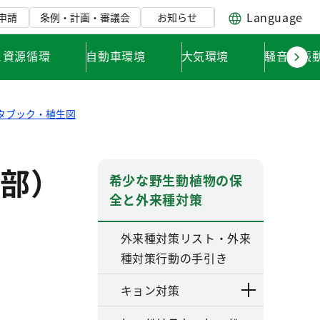
Language
申請
条例・計画・審議会
お知らせ
と資源循環
自動車環境
大気環境
騒音・振
タブック・植生図
部）
希少な野生動植物の保
全と外来種対策
外来種対策リスト・外来
種対策行動の手引き
キョン対策