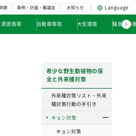
Language
申請
条例・計画・審議会
お知らせ
と資源循環
自動車環境
大気環境
騒音・振
希少な野生動植物の保
全と外来種対策
外来種対策リスト・外来
種対策行動の手引き
キョン対策
キョン対策