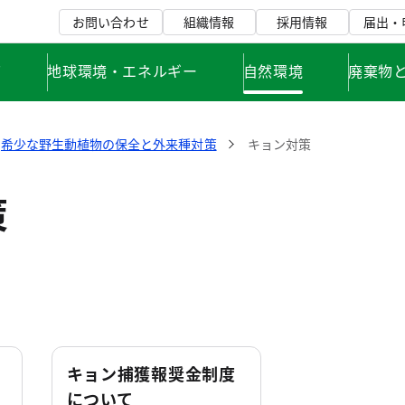
お問い合わせ
組織情報
採用情報
届出・
て
地球環境・エネルギー
自然環境
廃棄物
希少な野生動植物の保全と外来種対策
キョン対策
策
キョン捕獲報奨金制度
について