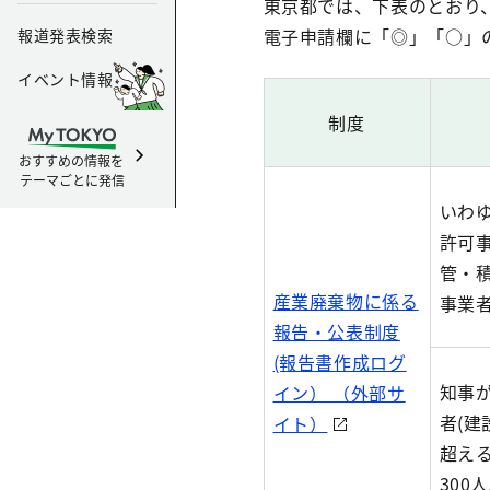
東京都では、下表のとおり
電子申請欄に「◎」「○」
報道発表検索
イベント情報
制度
おすすめの情報を
テーマごとに発信
いわ
許可
管・
産業廃棄物に係る
事業者
報告・公表制度
(報告書作成ログ
知事
イン） （外部サ
者(建
イト）
超える
300