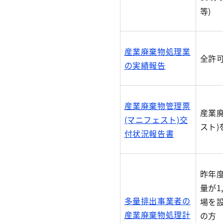
等)
産業廃棄物処理業
全許
の実績報告
産業廃棄物管理票
産業
(マニフェスト)交
スト
付状況報告書
昨年
量が1
多量排出事業者の
場を
産業廃棄物処理計
の方