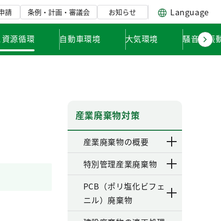
Language
申請
条例・計画・審議会
お知らせ
と資源循環
自動車環境
大気環境
騒音・振
産業廃棄物対策
産業廃棄物の概要
特別管理産業廃棄物
PCB（ポリ塩化ビフェ
ニル）廃棄物