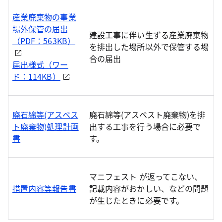
産業廃棄物の事業
場外保管の届出
建設工事に伴い生ずる産業廃棄物
（PDF：563KB）
を排出した場所以外で保管する場
合の届出
届出様式（ワー
ド：114KB）
廃石綿等(アスベス
廃石綿等(アスベスト廃棄物)を排
ト廃棄物)処理計画
出する工事を行う場合に必要で
書
す。
マニフェスト が返ってこない、
措置内容等報告書
記載内容がおかしい、などの問題
が生じたときに必要です。