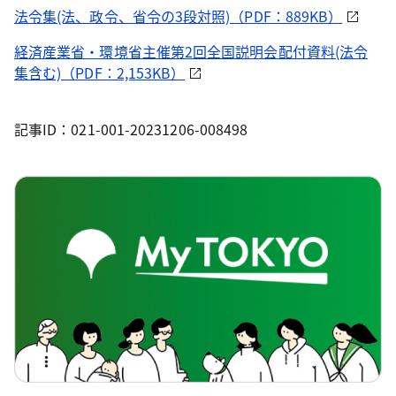
法令集(法、政令、省令の3段対照)（PDF：889KB）
経済産業省・環境省主催第2回全国説明会配付資料(法令
集含む)（PDF：2,153KB）
記事ID：021-001-20231206-008498