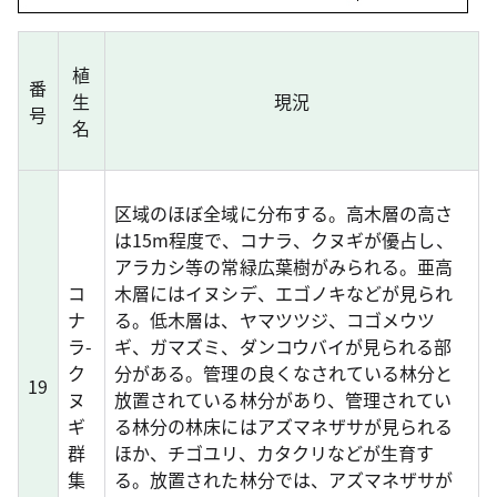
植
番
生
現況
号
名
区域のほぼ全域に分布する。高木層の高さ
は15m程度で、コナラ、クヌギが優占し、
アラカシ等の常緑広葉樹がみられる。亜高
コ
木層にはイヌシデ、エゴノキなどが見られ
ナ
る。低木層は、ヤマツツジ、コゴメウツ
ラ-
ギ、ガマズミ、ダンコウバイが見られる部
ク
分がある。管理の良くなされている林分と
19
ヌ
放置されている林分があり、管理されてい
ギ
る林分の林床にはアズマネザサが見られる
群
ほか、チゴユリ、カタクリなどが生育す
集
る。放置された林分では、アズマネザサが