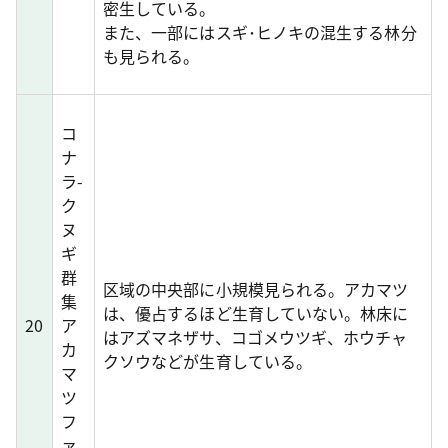
密生している。
また、一部にはスギ･ヒノキの混生する林分
も見られる。
コ
ナ
ラ-
ク
ヌ
ギ
群
区域の中央部に小規模見られる。アカマツ
集
は、優占するほど生育していない。林床に
20
ア
はアズマネザサ、コゴメウツギ、ホウチャ
カ
クソウなどが生育している。
マ
ツ
フ
ァ