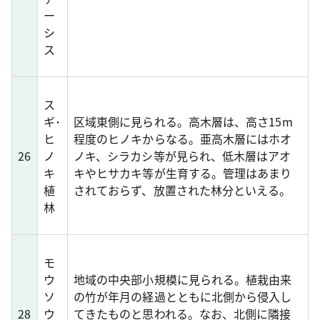
ー
シ
ス
ス
ギ･
区域東側に見られる。高木層は、高さ15m
ヒ
程度のヒノキからなる。亜高木層にはホオ
26
ノ
ノキ、シラカシ等が見られ、低木層はアオ
キ
キやヒサカキ等が生育する。管理はあまり
植
されておらず、放置された林分といえる。
林
モ
ウ
地域の中央部小規模に見られる。植栽由来
ソ
の竹が年月の経過とともに北側から侵入し
28
ウ
てきたものと思われる。なお、北側に隣接