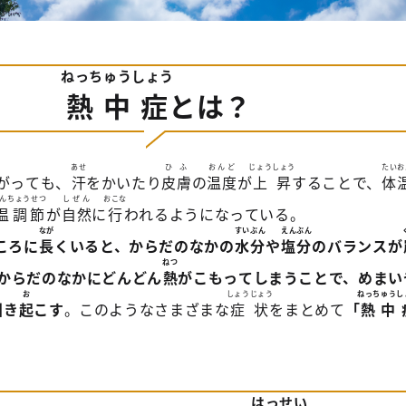
ねっちゅうしょう
熱中症
とは？
あせ
ひふ
おんど
じょうしょう
たいお
がっても、
汗
をかいたり
皮膚
の
温度
が
上昇
することで、
体
んちょうせつ
しぜん
おこな
温調節
が
自然
に
行
われるようになっている。
なが
すいぶん
えんぶん
ころに
長
くいると、からだのなかの
水分
や
塩分
のバランスが
ねつ
からだのなかにどんどん
熱
がこもってしまうことで、めまい
ひ
お
しょうじょう
ねっちゅうし
引
き
起
こす
。このようなさまざまな
症状
をまとめて
「
熱中
はっせい