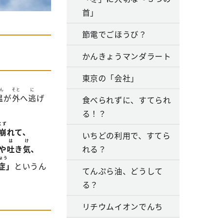
首」
節電でごほうび？
かんきょうマンダラート
東京の「会社」
ん
そと
に
温
が
外
へ
逃
げ
食べられずに、すてられ
る！？
くず
崩
れて、
いちどの利用で、すてら
は
け
や
吐
き
気
、
れる？
ょう
症
」
というん
てんぷら油、どうして
る？
リチウムイオンでんち