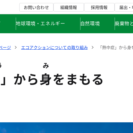
お問い合わせ
組織情報
採用情報
届出・
て
地球環境・エネルギー
自然環境
廃棄物
ページ
エコアクションについての取り組み
「熱中症」から身
う
み
症
」から
身
をまもる