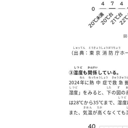
しゅってん
とうきょうしょうぼうちょう
（
出典
：
東京消防庁
ホ
しつど
かんけい
③
湿度
も
関係
している。
ねん
ねっちゅうしょう
きゅうきゅう
2024
年
に
熱中症
で
救急
しつど
した
ず
湿度
」をみると、
下
の
図
の
しつど
は28℃から35℃まで、
湿度
きおん
たか
また、
気温
が
高
くなくても