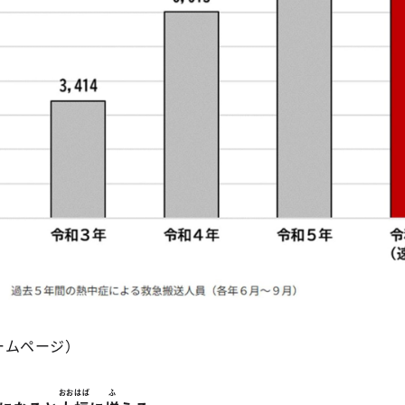
ームページ）
おおはば
ふ