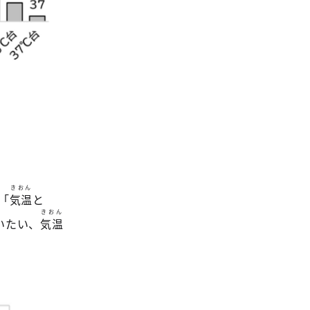
きおん
「
気温
と
きおん
いたい、
気温