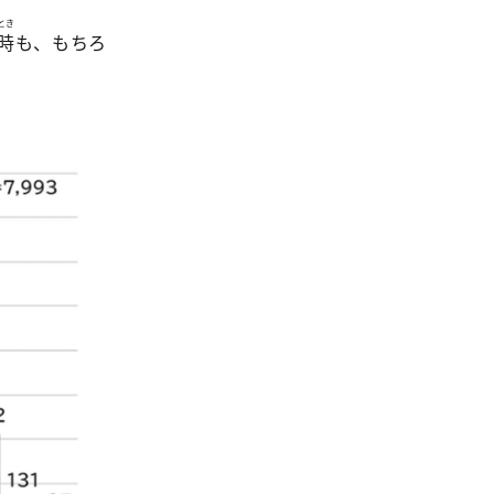
とき
時
も、もちろ
。