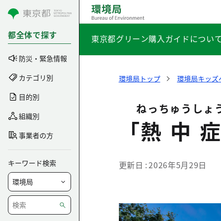
コンテンツにスキップ
都全体で探す
東京都グリーン購入ガイドについ
防災・緊急情報
カテゴリ別
環境局トップ
環境局キッズ
目的別
ねっちゅうしょ
組織別
「
熱中
事業者の方
キーワード検索
更新日
2026年5月29日