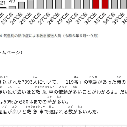
ームページ）
はんそう
にん
ばん
でんわ
とき
搬送
された7993
人
について、「119
番
」の
電話
があった
時
の
あか
いろ
こ
きゅうきゅうしゃ
いらい
おお
赤
い
色
が
濃
いほど
救急車
の
依頼
が
多
いことがわかるよ。だ
とき
おお
は50%から80%までの
時
が
多
い。
しつど
たか
きゅうきゅうしゃ
はこ
かず
おお
湿度
が
高
いと
救急車
で
運
ばれる
数
が
多
いんだ。