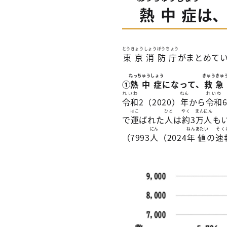
熱中症
は
とうきょうしょうぼうちょう
東京消防庁
がまとめて
ねっちゅうしょう
きゅうきゅ
①
熱中症
になって、
救急
れいわ
ねん
れいわ
令和
2（2020）
年
から
令和
はこ
ひと
やく
まんにん
で
運
ばれた
人
は
約
3
万人
もい
にん
ねん
あたい
そく
（7993
人
（2024
年
値
の
速