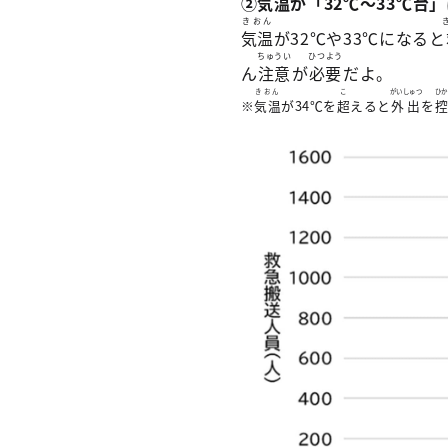
②
気温
が「32℃～33℃
台
」
きおん
気温
が32℃や33℃になると
ちゅうい
ひつよう
ん
注意
が
必要
だよ。
きおん
こ
がいしゅつ
ひか
※
気温
が34℃を
超
えると
外出
を