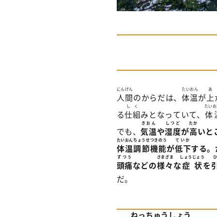
にんげん
たいおん
あ
人間
のからだは、
体温
が
上
しく
たいお
る
仕組
みとなっていて、
体
きおん
しつど
たか
でも、
気温
や
湿度
が
高
いと
たいおんちょうせつきのう
ていか
体温調節機能
が
低下
する。
ずつう
さまざま
しょうじょう
頭痛
などの
様々
な
症状
を
だ。
ねっちゅうしょう