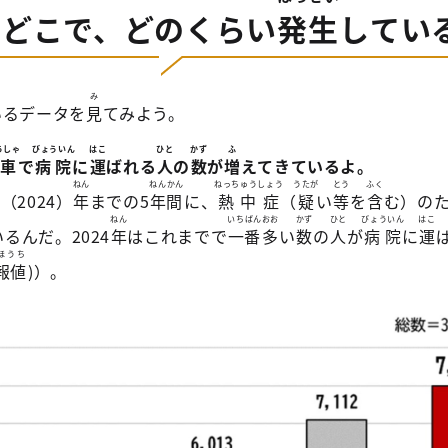
、どこで、どのくらい
発生
してい
み
いるデータを
見
てみよう。
うしゃ
びょういん
はこ
ひと
かず
ふ
車
で
病院
に
運
ばれる
人
の
数
が
増
えてきているよ。
ねん
ねんかん
ねっちゅうしょう
うたが
とう
ふく
6（2024）
年
までの5
年間
に、
熱中症
（
疑
い
等
を
含
む）の
ねん
いちばん
おお
かず
ひと
びょういん
はこ
るんだ。2024
年
はこれまでで
一番
多
い
数
の
人
が
病院
に
運
ほうち
報値
)）。