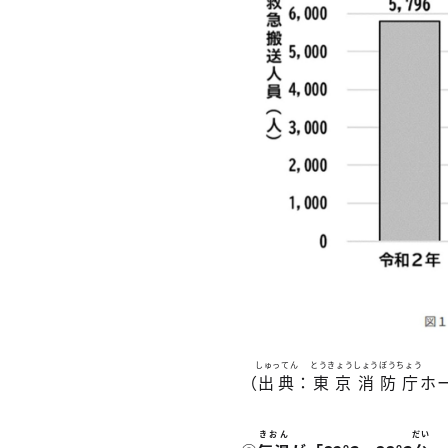
しゅってん
とうきょうしょうぼうちょう
（
出典
：
東京消防庁
ホ
きおん
だい