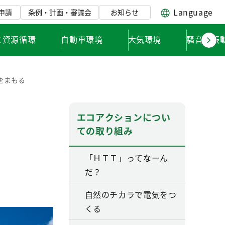
Language
申請
条例・計画・審議会
お知らせ
と資源循環
自動車環境
大気環境
騒音・振
をまもる
エコアクションについ
ての取り組み
「ＨＴＴ」ってなーん
だ？
自然のチカラで電気をつ
くる