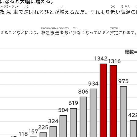
になると
大幅
に
増
える。
きゅうきゅうしゃ
はこ
ふ
ひく
きおん
救急車
で
運
ばれるひとが
増
えるんだ。それより
低
い
気温
の
きゅうきゅうはんそうしゃすう
すく
すいてい
控
えることなどにより、
救急搬送者数
が
少
なくなっていると
推定
されます