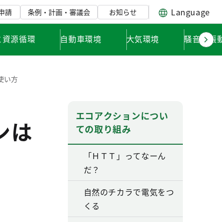
Language
申請
条例・計画・審議会
お知らせ
と資源循環
自動車環境
大気環境
騒音・振
使い方
エコアクションについ
ンは
ての取り組み
「ＨＴＴ」ってなーん
だ？
自然のチカラで電気をつ
くる