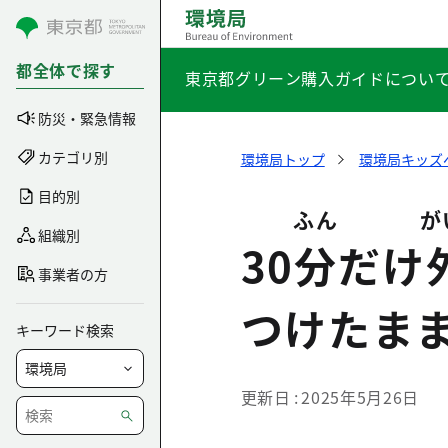
コンテンツにスキップ
都全体で探す
東京都グリーン購入ガイドについ
防災・緊急情報
カテゴリ別
環境局トップ
環境局キッズ
目的別
ふん
が
組織別
30
分
だけ
事業者の方
つけたま
キーワード検索
更新日
2025年5月26日