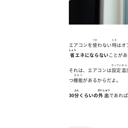
つか
とき
エアコンを
使
わない
時
はオ
しょう
省
エネにならない
ことがあ
せってい
おん
それは、エアコンは
設定
温
きのう
つ
機能
があるからだよ。
ふん
がいしゅつ
30
分
くらいの
外出
であれ