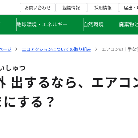
お問い合わせ
組織情報
採用情報
届出・
て
地球環境・エネルギー
自然環境
廃棄物
ページ
エコアクションについての取り組み
エアコンの上手な
いしゅつ
外出
するなら、エアコ
まにする？