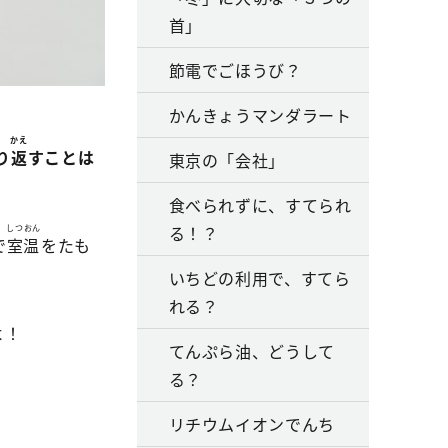
首」
節電でごほうび？
かんきょうマンダラート
かえ
り
返
すことは
東京の「会社」
食べられずに、すてられ
る！？
しつおん
で
室温
をたも
いちどの利用で、すてら
れる？
よ！
てんぷら油、どうして
る？
リチウムイオンでんち