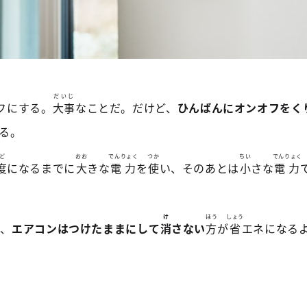
だいじ
フにする。
大事
なことだ。だけど、
ひんぱんにオンオフをく
る。
ど
おお
でんりょく
つか
ちい
でんりょく
度
になるまでに
大
きな
電力
を
使
い、そのあとは
小
さな
電力
け
ほう
しょう
ば、
エアコンはつけたままにして
消
さない
方
が
省
エネになる