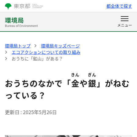
都全体で探す
環境局トップ
環境局キッズページ
エコアクションについての取り組み
おうちに「鉱山」がある？
きん
ぎん
おうちのなかで「
金
や
銀
」がねむ
っている？
更新日
2025年5月26日