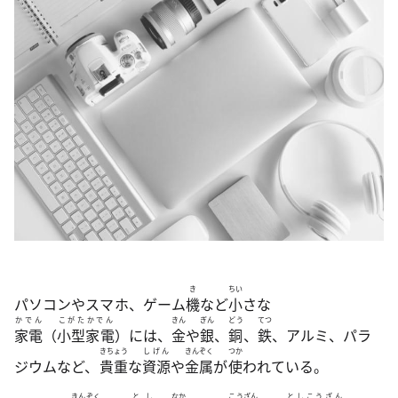
き
ちい
パソコンやスマホ、ゲーム
機
など
小
さな
かでん
こがたかでん
きん
ぎん
どう
てつ
家電
（
小型家電
）には、
金
や
銀
、
銅
、
鉄
、アルミ、パラ
きちょう
しげん
きんぞく
つか
ジウムなど、
貴重
な
資源
や
金属
が
使
われている。
きんぞく
とし
なか
こうざん
としこうざん