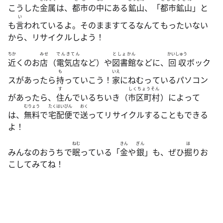
こうした
金属
は、
都市
の
中
にある
鉱山
、「
都市鉱山
」と
い
も
言
われているよ。そのまますてるなんてもったいない
から、リサイクルしよう！
ちか
みせ
でんきてん
としょかん
かいしゅう
近
くのお
店
（
電気店
など）や
図書館
などに、
回収
ボック
も
いえ
スがあったら
持
っていこう！
家
にねむっているパソコン
す
しくちょうそん
があったら、
住
んでいるちいき（
市区町村
）によって
むりょう
たくはいびん
おく
は、
無料
で
宅配便
で
送
ってリサイクルすることもできる
よ！
ねむ
きん
ぎん
ほ
みんなのおうちで
眠
っている「
金
や
銀
」も、ぜひ
掘
りお
こしてみてね！