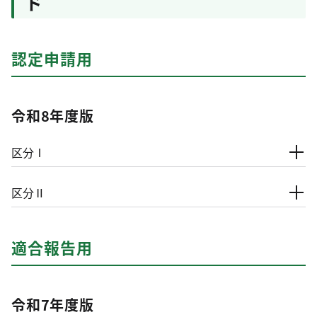
ド
認定申請用
令和8年度版
区分Ⅰ
区分Ⅱ
適合報告用
令和7年度版