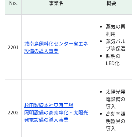
No.
事業名
概要
蒸気の再
利用
蒸気バル
城南島飼料化センター省エネ
2201
ブ等保温
設備の導入事業
照明の
LED化
太陽光発
電設備の
杉田製線本社東京工場
導入
2202
照明設備の高効率化・太陽光
高効率照
発電設備の導入事業
明器具の
導入