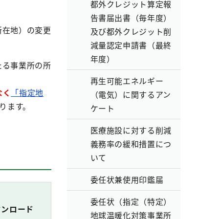
都外クレジット算定報
告書届出書（毎年度）
所在地）の変更
及び都外クレジット削
減量認定申請書（最終
年度）
たる事業所の所
再生可能エネルギー
なく
「指定地
（電気）に関するアン
ります。
ケート
医療施設に対する削減
義務率の緩和措置につ
いて
委任状兼使用印鑑届
委任状（指定（特定）
ウンロード
地球温暖化対策事業所