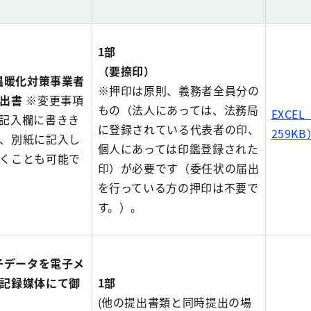
1部
（要捺印）
球温暖化対策事業者
※押印は原則、義務者全員分の
出書
※変更事項
もの（法人にあっては、法務局
EXCE
記入欄に書きき
に登録されている代表者の印、
259KB
、別紙に記入し
個人にあっては印鑑登録された
くことも可能で
印）が必要です（委任状の届出
を行っている方の押印は不要で
す。）。
電子データを電子メ
記録媒体にて御
1部
(他の提出書類と同時提出の場