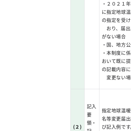
・２０２１年
に指定地球温
の指定を受け
おり、届出
がない場合
・国、地方公
・本制度に係
おいて既に提
の記載内容に
変更ない場
記入
指定地球温暖
要
名等変更届出
領・
(２)
び記入例です
記