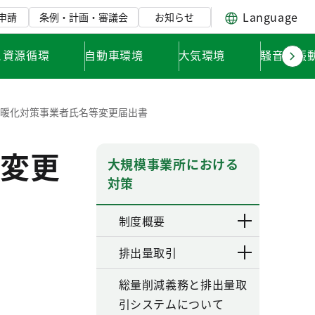
Language
申請
条例・計画・審議会
お知らせ
と資源循環
自動車環境
大気環境
騒音・振
温暖化対策事業者氏名等変更届出書
変更
大規模事業所における
対策
制度概要
排出量取引
総量削減義務と排出量取
引システムについて