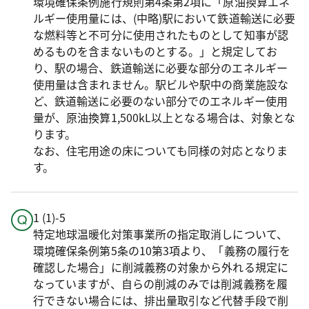
環境確保条例施行規則第4条第2項に「原油換算エネ
ルギー使用量には、(中略)駅において鉄道輸送に必要
な燃料等と不可分に使用されたものとして知事が認
めるものを含まないものとする。」と規定してお
り、駅の場合、鉄道輸送に必要な部分のエネルギー
使用量は含まれません。駅ビルや駅中の商業施設な
ど、鉄道輸送に必要のない部分でのエネルギー使用
量が、原油換算1,500kL以上となる場合は、対象とな
ります。
なお、住宅用途の床についても同様の対応となりま
す。
1 (1)-5
特定地球温暖化対策事業所の指定取消しについて、
環境確保条例第5条の10第3項より、「義務の履行を
確認した場合」に削減義務の対象から外れる規定に
なっていますが、自らの削減のみでは削減義務を履
行できない場合には、排出量取引など代替手段で削