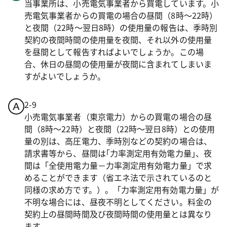
当事業所は、小売電気事業者から買電しています。小
売電気事業者からの買電の場合の昼間（8時～22時）
と夜間（22時～翌日8時）の使用量の報告は、季時別
契約の夜間時間の使用量を夜間、それ以外の使用量
を昼間として報告すればよいでしょうか。この場
合、休日の昼間の使用量が夜間に含まれてしまいま
すがよいでしょうか。
2-9
小売電気事業者（東京電力）からの買電の場合の昼
間（8時～22時）と夜間（22時～翌日8時）との使用
量の別は、高圧電力、季時別などの契約の場合は、
請求書等から、昼間は｢力率測定用有効電力量｣、夜
間は「全使用電力量－力率測定用有効電力量」で求
めることができます（省エネ法で示されているのと
同様の求め方です。）。「力率測定用有効電力量」が
不明な場合には、昼夜不明としてください。料金の
契約上の昼間時間及び夜間時間の使用量とは異なり
ます。