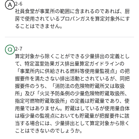
2-6
社員食堂が事業所の範囲に含まれるのであれば、厨
房で使用されているプロパンガスを算定対象外にす
ることはできません。
2-7
算定対象から除くことができる少量排出の定義とし
て、特定温室効果ガス排出量算定ガイドラインの
「事業所内に供給される燃料等使用量監視点」の把
握要件を満たさない排出活動とされているが、同把
握要件のうち、「消防法の危険物貯蔵所又は取扱
所」及び「火災予防条例の少量危険物貯蔵取扱所、
指定可燃物貯蔵取扱所」の定義は貯蔵量であり、使
用量ではありません。貯蔵はしているが使用量自体
は極少量の監視点においても貯蔵量が把握要件に該
当する場合には、少量排出として算定対象から除く
ことはできないのでしょうか。