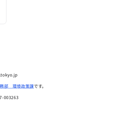
tokyo.jp
務部 環境政策課
です。
7-003263