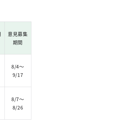
期
意見募集
期間
～
8/4～
9/17
～
8/7～
8/26