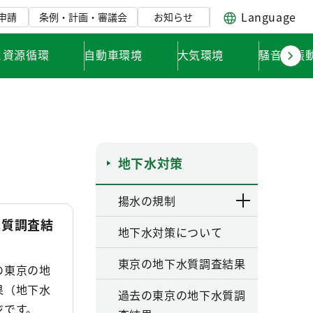
Language
申請
条例・計画・審議会
お知らせ
と資源循環
自動車環境
大気環境
騒音・振
地下水対策
揚水の規制
水質調査結
地下水対策について
東京の地下水質調査結果
の東京の地
果（地下水
過去の東京の地下水質調
ジです。