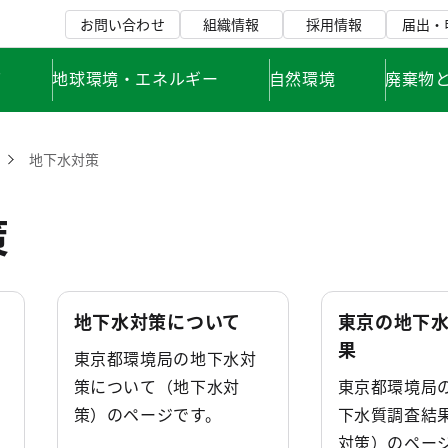
お問い合わせ
組織情報
採用情報
届出・
て
地球環境・エネルギー
自然環境
廃棄物
地下水対策
策
地下水対策について
東京の地下
果
東京都環境局の地下水対
策について（地下水対
東京都環境局
策）のページです。
下水質調査結
対策）のペー