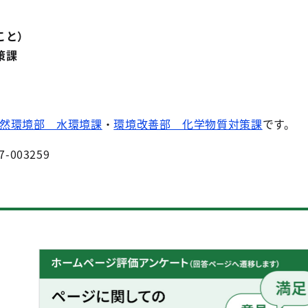
こと）
策課
然環境部 水環境課
・
環境改善部 化学物質対策課
です。
7-003259