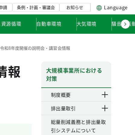
Language
申請
条例・計画・審議会
お知らせ
と資源循環
自動車環境
大気環境
騒音・振
令和8年度開催の説明会・講習会情報
情報
大規模事業所における
対策
制度概要
排出量取引
総量削減義務と排出量取
引システムについて