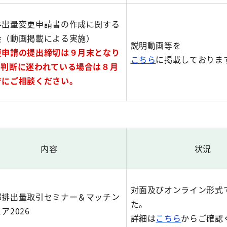
排出量変更申請書の作成に関する
会（動画掲載による実施）
説明動画等を
更申請の提出締切は９月末となり
こちら
に掲載しておりま
。判断に迷われている場合は８月
でにご相談ください。
内容
状況
対面及びオンライン形式
都排出量取引セミナー＆マッチン
た。
ア2026
詳細は
こちら
からご確認