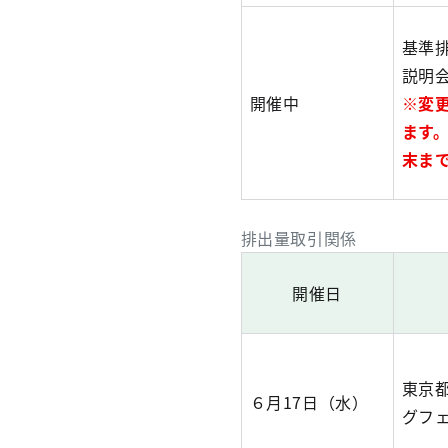
基準
説明
開催中
※変
ます
末ま
排出量取引関係
開催日
東京
６月17日（水）
グフェ