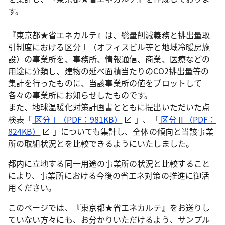
す。
『東京都★省エネカルテ』は、総量削減義務と排出量取
引制度における区分Ⅰ（オフィスビル等と地域冷暖房施
設）の事業所を、事務所、情報通信、商業、医療などの
用途に分類し、建物の延べ面積当たりのCO2排出量等の
集計を行ったものに、当該事業所の値をプロットして
各々の事業所にお知らせしたものです。
また、地球温暖化対策計画書とともに提出いただいた点
検表「
区分Ⅰ（PDF：981KB）
」、「
区分Ⅱ（PDF：
824KB）
」についても集計し、全体の傾向と当該事業
所の取組状況とを比較できるようにいたしました。
都内に立地する同一用途の事業所の状況と比較すること
により、事業所における今後の省エネ対策の推進に御活
用ください。
このページでは、『東京都★省エネカルテ』をお送りし
ていない方々にも、お分かりいただけるよう、サンプル